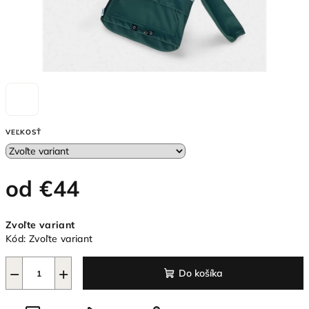
VEĽKOSŤ
od
€44
Jednotková
Zvoľte variant
cena:
Kód:
Zvoľte variant
−
+
Do košíka