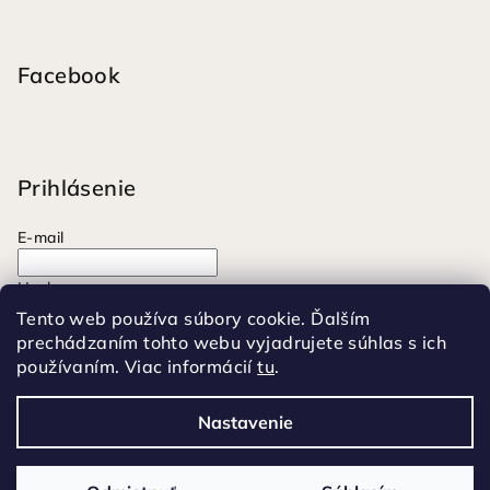
Facebook
Prihlásenie
E-mail
Heslo
Tento web používa súbory cookie. Ďalším
prechádzaním tohto webu vyjadrujete súhlas s ich
Prihlásiť sa
používaním. Viac informácií
tu
.
Nová registrácia
Zabudnuté heslo
Nastavenie
Copyright 2026
Moonrise
. Všetky práva vyhradené.