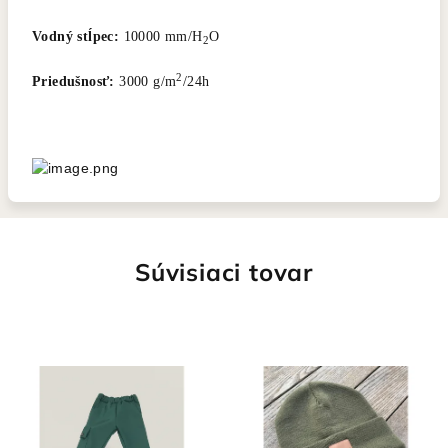
Vodný stĺpec:
10000 mm/H
O
2
2
Priedušnosť:
3000 g/m
/24h
Súvisiaci tovar