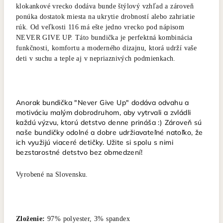
klokankové vrecko dodáva bunde štýlový vzhľad a zároveň
ponúka dostatok miesta na ukrytie drobností alebo zahriatie
rúk. Od veľkosti 116 má ešte jedno vrecko pod nápisom
NEVER GIVE UP. Táto bundička je perfektná kombinácia
funkčnosti, komfortu a moderného dizajnu, ktorá udrží vaše
deti v suchu a teple aj v nepriaznivých podmienkach.
Anorak bundička "Never Give Up" dodáva odvahu a
motiváciu malým dobrodruhom, aby vytrvali a zvládli
každú výzvu, ktorú detstvo denne prináša :) Zároveň sú
naše bundičky odolné a dobre udržiavateľné natoľko, že
ich využijú viaceré detičky. Užite si spolu s nimi
bezstarostné detstvo bez obmedzení!
Vyrobené na Slovensku.
Zloženie:
97% polyester, 3% spandex