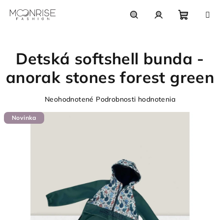
Prejsť
na
obsah
Nákupn
Hľadať
Prihlásenie
Detská softshell bunda -
košík
anorak stones forest green
Priemerné
Neohodnotené
Podrobnosti hodnotenia
hodnotenie
Novinka
produktu
je
0,0
z
5
hviezdičiek.