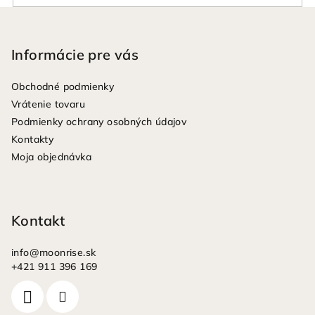
Z
á
p
Informácie pre vás
ä
Obchodné podmienky
t
Vrátenie tovaru
i
Podmienky ochrany osobných údajov
e
Kontakty
Moja objednávka
Kontakt
info
@
moonrise.sk
+421 911 396 169