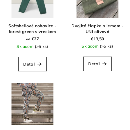
Softshellové nohavice -
Dvojitá čiapka s lemom -
forest green s vreckom
UNI olivová
€27
€13,50
od
Skladom
(>5 ks)
Skladom
(>5 ks)
Detail
Detail