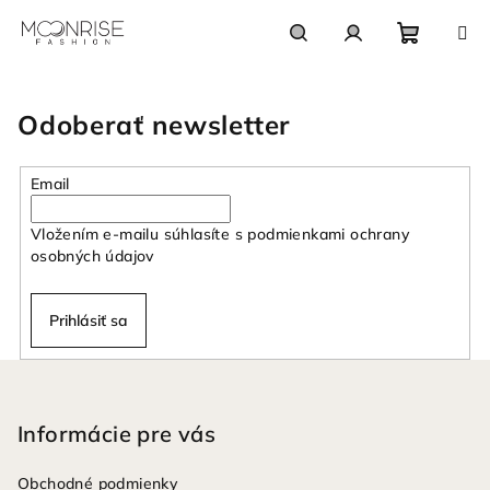
Prejsť
na
obsah
Nákupn
Hľadať
Prihlásenie
Odoberať newsletter
košík
Email
Vložením e-mailu súhlasíte s
podmienkami ochrany
osobných údajov
Prihlásiť sa
Z
á
p
Informácie pre vás
ä
Obchodné podmienky