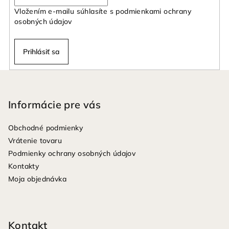
Vložením e-mailu súhlasíte s
podmienkami ochrany
osobných údajov
Prihlásiť sa
Z
á
p
Informácie pre vás
ä
Obchodné podmienky
t
Vrátenie tovaru
i
Podmienky ochrany osobných údajov
e
Kontakty
Moja objednávka
Kontakt