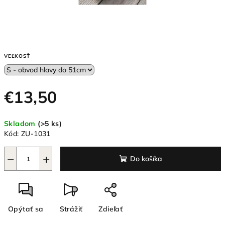
VEĽKOSŤ
€13,50
Jednotková
Skladom
(>5 ks)
cena:
Kód:
ZU-1031
−
+
Do košíka
Opýtať sa
Strážiť
Zdieľať