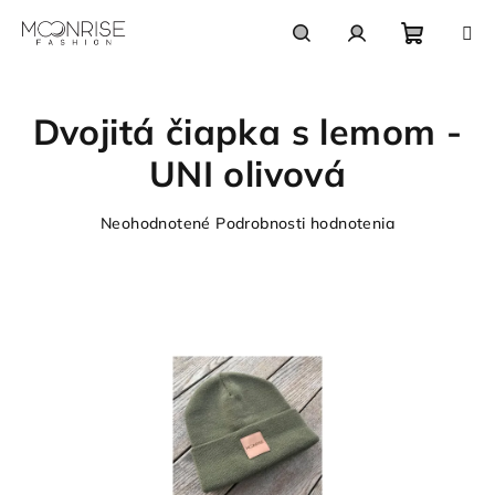
Prejsť
na
obsah
Nákupn
Hľadať
Prihlásenie
Dvojitá čiapka s lemom -
košík
UNI olivová
Priemerné
Neohodnotené
Podrobnosti hodnotenia
hodnotenie
produktu
je
0,0
z
5
hviezdičiek.