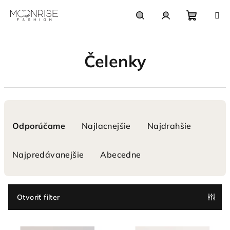
Prejsť
na
obsah
Nákupn
Hľadať
Prihlásenie
Čelenky
košík
R
a
Odporúčame
Najlacnejšie
Najdrahšie
d
e
Najpredávanejšie
Abecedne
n
i
e
Otvoriť filter
p
V
r