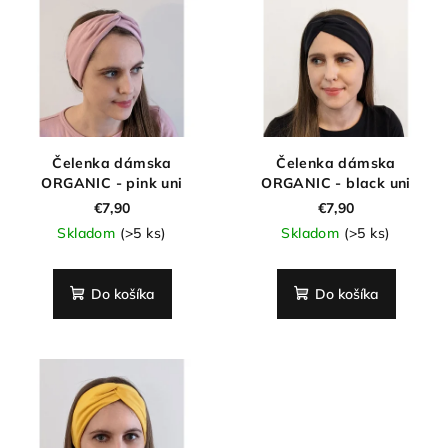
ý
o
p
d
i
u
s
k
p
t
r
o
Čelenka dámska
Čelenka dámska
o
v
ORGANIC - pink uni
ORGANIC - black uni
d
€7,90
€7,90
Skladom
(>5 ks)
Skladom
(>5 ks)
u
k
t
Do košíka
Do košíka
o
v