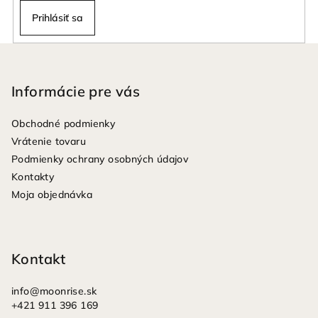
v
Prihlásiť sa
k
y
Z
v
á
ý
p
Informácie pre vás
p
ä
i
Obchodné podmienky
s
t
Vrátenie tovaru
u
i
Podmienky ochrany osobných údajov
e
Kontakty
Moja objednávka
Kontakt
info
@
moonrise.sk
+421 911 396 169