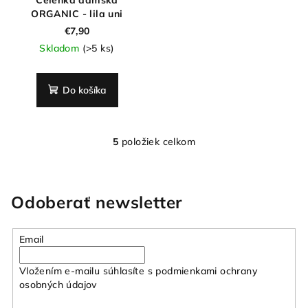
ORGANIC - lila uni
€7,90
Skladom
(>5 ks)
Do košíka
5
položiek celkom
O
v
l
á
Odoberať newsletter
d
a
Email
c
i
Vložením e-mailu súhlasíte s
podmienkami ochrany
e
osobných údajov
p
r