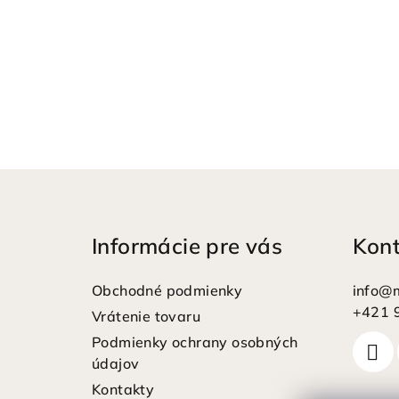
Z
á
Informácie pre vás
Kon
p
ä
Obchodné podmienky
info
@
t
+421 
Vrátenie tovaru
Podmienky ochrany osobných
i
údajov
e
Kontakty