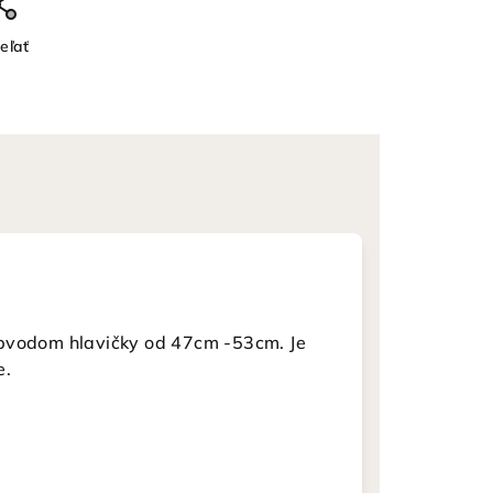
eľať
obvodom hlavičky od 47cm -53cm. Je
e.