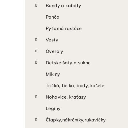
p
Bundy a kabáty
a
Pončo
n
Pyžamá rastúce
e
Vesty
l
Overaly
Detské šaty a sukne
Mikiny
Tričká, tielka, body, košele
Nohavice, kraťasy
Legíny
Čiapky,nákrčníky,rukavičky