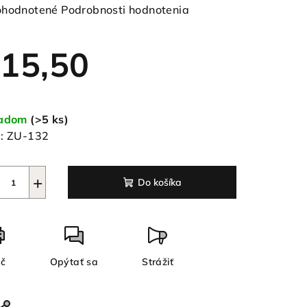
emerné
hodnotené
Podrobnosti hodnotenia
notenie
duktu
15,50
notková
a:
ladom
(>5 ks)
ezdičiek.
:
ZU-132
+
Do košíka
ač
Opýtať sa
Strážiť