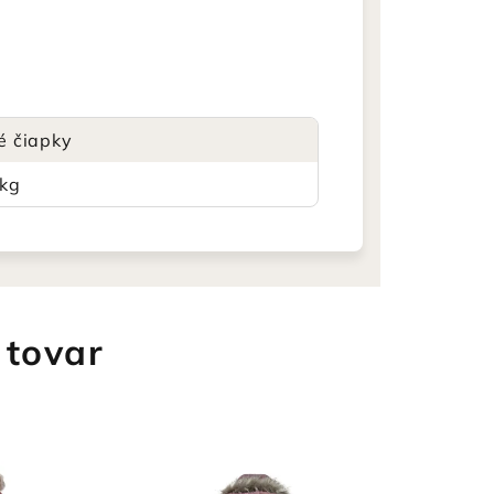
é čiapky
 kg
 tovar