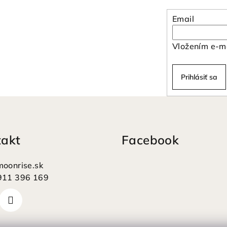
Email
Vložením e-ma
Prihlásiť sa
takt
Facebook
moonrise.sk
911 396 169