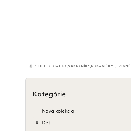
Prejsť
na
obsah
/
DETI
/
ČIAPKY,NÁKRČNÍKY,RUKAVIČKY
/
ZIMNÉ
DOMOV
B
o
Kategórie
Preskočiť
kategórie
č
Nová kolekcia
n
Deti
ý