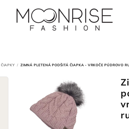
 ČIAPKY
/
ZIMNÁ PLETENÁ PODŠITÁ ČIAPKA - VRKOČE PÚDROVO R
Z
p
v
r