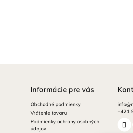
Z
á
Informácie pre vás
Kon
p
ä
Obchodné podmienky
info
@
t
+421 
Vrátenie tovaru
Podmienky ochrany osobných
i
údajov