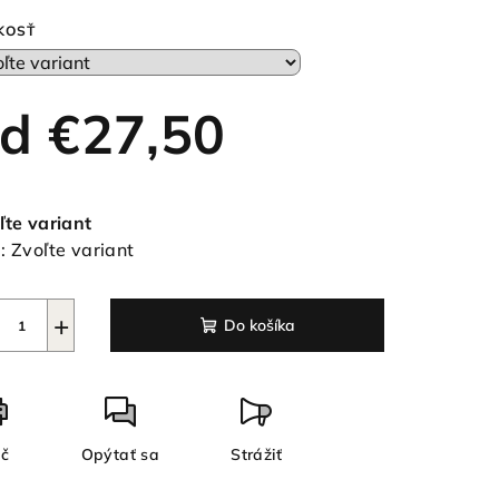
duktu
KOSŤ
od
€27,50
ezdičiek.
notková
a:
ľte variant
:
Zvoľte variant
+
Do košíka
ač
Opýtať sa
Strážiť