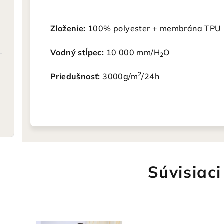
Zloženie:
100% polyester + membrána TPU
Vodný stĺpec:
10 000 mm/H
O
2
2
Priedušnosť:
3000g/m
/24h
Súvisiaci