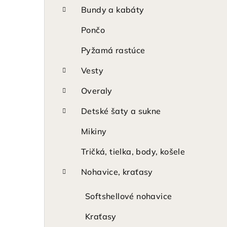
p
Bundy a kabáty
a
Pončo
n
Pyžamá rastúce
e
Vesty
l
Overaly
Detské šaty a sukne
Mikiny
Tričká, tielka, body, košele
Nohavice, kraťasy
Softshellové nohavice
Kraťasy