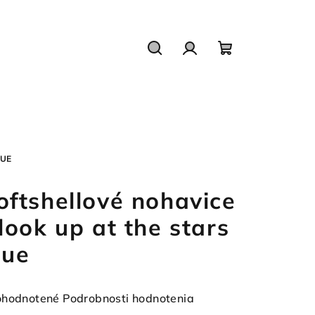
Hľadať
Prihlásenie
Nákupný
košík
LUE
oftshellové nohavice
 look up at the stars
lue
emerné
hodnotené
Podrobnosti hodnotenia
notenie