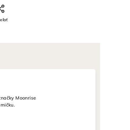
eľať
značky Moonrise
umičku.