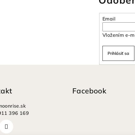
Odober
Email
Vložením e-ma
Prihlásiť sa
takt
Facebook
moonrise.sk
911 396 169