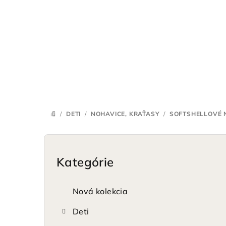
Prejsť
na
obsah
/
DETI
/
NOHAVICE, KRAŤASY
/
SOFTSHELLOVÉ 
DOMOV
B
o
Kategórie
Preskočiť
kategórie
č
Nová kolekcia
n
Deti
ý