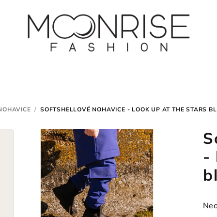
NOHAVICE
/
SOFTSHELLOVÉ NOHAVICE - LOOK UP AT THE STARS B
S
-
b
Pri
Neo
hod