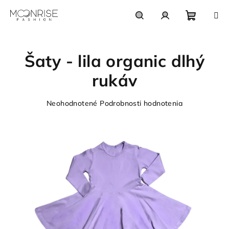
Prejsť
na
obsah
Nákupn
Hľadať
Prihlásenie
Šaty - lila organic dlhý
košík
rukáv
Priemerné
Neohodnotené
Podrobnosti hodnotenia
hodnotenie
produktu
je
0,0
z
5
hviezdičiek.