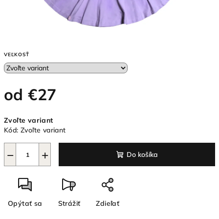
VEĽKOSŤ
od
€27
Jednotková
Zvoľte variant
cena:
Kód:
Zvoľte variant
−
+
Do košíka
Opýtať sa
Strážiť
Zdieľať