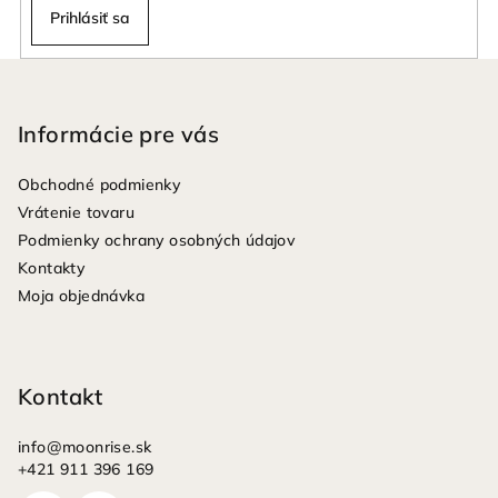
Prihlásiť sa
Z
á
p
Informácie pre vás
ä
Obchodné podmienky
t
Vrátenie tovaru
i
Podmienky ochrany osobných údajov
e
Kontakty
Moja objednávka
Kontakt
info
@
moonrise.sk
+421 911 396 169