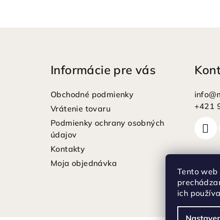
Z
á
Informácie pre vás
Kon
p
ä
Obchodné podmienky
info
@
t
+421 
Vrátenie tovaru
Podmienky ochrany osobných
i
údajov
e
Kontakty
Moja objednávka
Tento web 
prechádzan
ich použív
Nastaven