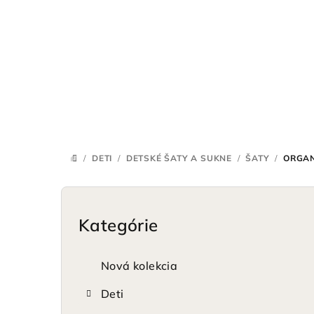
Prejsť
na
obsah
/
DETI
/
DETSKÉ ŠATY A SUKNE
/
ŠATY
/
ORGAN
DOMOV
B
o
Kategórie
Preskočiť
kategórie
č
Nová kolekcia
n
Deti
ý