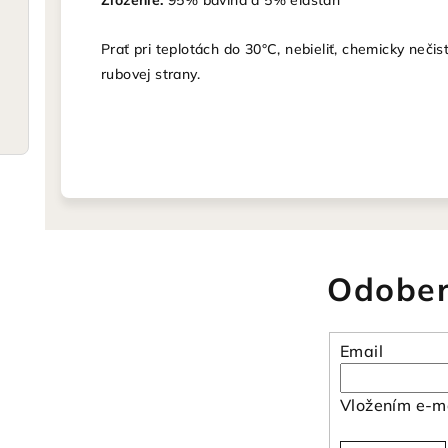
Zloženie:
95% bavlna a 5% elastan
Prať pri teplotách do 30°C, nebieliť, chemicky nečist
rubovej strany.
Odober
Email
Vložením e-ma