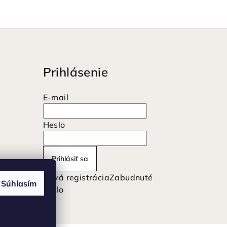
Prihlásenie
E-mail
Heslo
Prihlásiť sa
Nová registrácia
Zabudnuté
Súhlasím
heslo