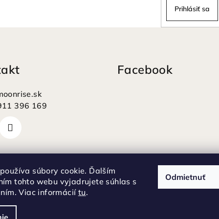
Prihlásiť sa
takt
Facebook
moonrise.sk
911 396 169
používa súbory cookie. Ďalším
Odmietnuť
ím tohto webu vyjadrujete súhlas s
aním. Viac informácií
tu
.
ie