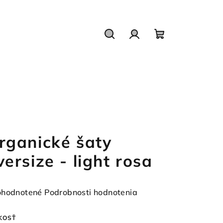
Hľadať
Prihlásenie
Nákupný
košík
rganické šaty
versize - light rosa
emerné
hodnotené
Podrobnosti hodnotenia
notenie
duktu
KOSŤ