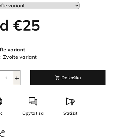
od
€25
ezdičiek.
notková
a:
ľte variant
:
Zvoľte variant
+
Do košíka
ač
Opýtať sa
Strážiť