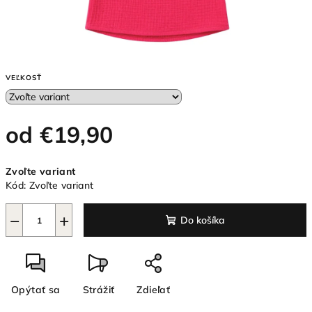
VEĽKOSŤ
od
€19,90
Jednotková
Zvoľte variant
cena:
Kód:
Zvoľte variant
−
+
Do košíka
Opýtať sa
Strážiť
Zdieľať