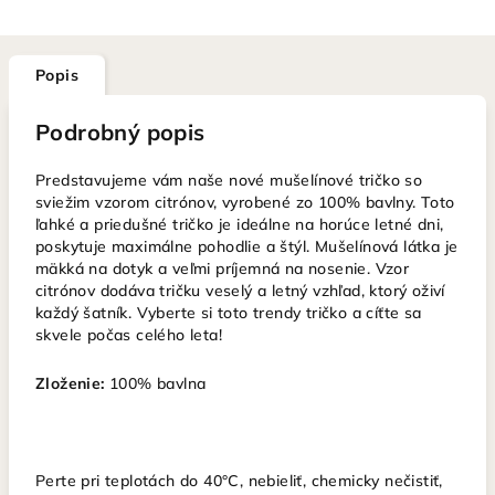
Popis
Podrobný popis
Predstavujeme vám naše nové mušelínové tričko so
sviežim vzorom citrónov, vyrobené zo 100% bavlny. Toto
ľahké a priedušné tričko je ideálne na horúce letné dni,
poskytuje maximálne pohodlie a štýl. Mušelínová látka je
mäkká na dotyk a veľmi príjemná na nosenie. Vzor
citrónov dodáva tričku veselý a letný vzhľad, ktorý oživí
každý šatník. Vyberte si toto trendy tričko a cíťte sa
skvele počas celého leta!
Zloženie:
100% bavlna
Perte pri teplotách do 40°C, nebieliť, chemicky nečistiť,