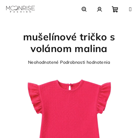
Prejsť
na
obsah
Nákupn
Hľadať
Prihlásenie
mušelínové tričko s
košík
volánom malina
Priemerné
Neohodnotené
Podrobnosti hodnotenia
hodnotenie
produktu
je
0,0
z
5
hviezdičiek.