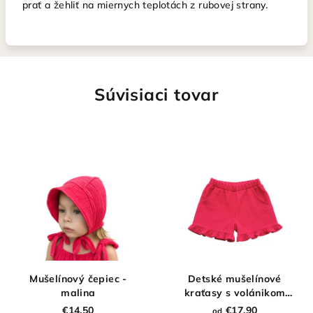
prať a žehliť na miernych teplotách z rubovej strany.
Súvisiaci tovar
Mušelínový čepiec -
Detské mušelínové
malina
kraťasy s volánikom
malina
€14,50
€17,90
od