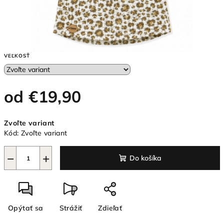
VEĽKOSŤ
od
€19,90
Jednotková
Zvoľte variant
cena:
Kód:
Zvoľte variant
−
+
Do košíka
Opýtať sa
Strážiť
Zdieľať