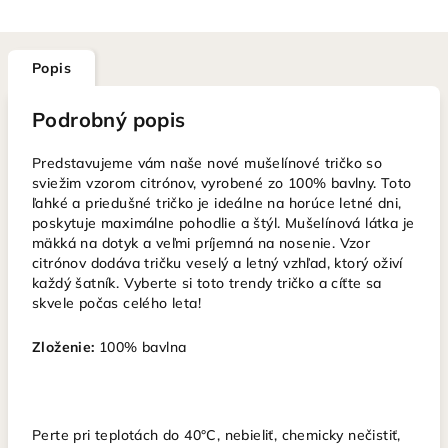
Popis
Podrobný popis
Predstavujeme vám naše nové mušelínové tričko so
sviežim vzorom citrónov, vyrobené zo 100% bavlny. Toto
ľahké a priedušné tričko je ideálne na horúce letné dni,
poskytuje maximálne pohodlie a štýl. Mušelínová látka je
mäkká na dotyk a veľmi príjemná na nosenie. Vzor
citrónov dodáva tričku veselý a letný vzhľad, ktorý oživí
každý šatník. Vyberte si toto trendy tričko a cíťte sa
skvele počas celého leta!
Zloženie:
100% bavlna
Perte pri teplotách do 40°C, nebieliť, chemicky nečistiť,