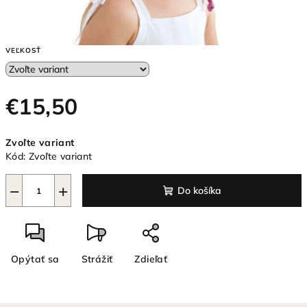
VEĽKOSŤ
€15,50
Jednotková
Zvoľte variant
cena:
Kód:
Zvoľte variant
−
+
Do košíka
Opýtať sa
Strážiť
Zdieľať