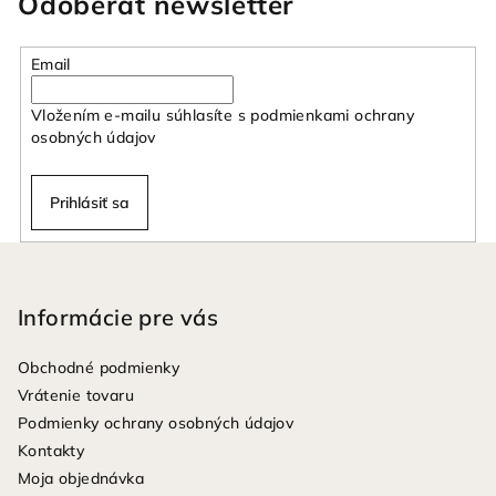
Odoberať newsletter
Email
Vložením e-mailu súhlasíte s
podmienkami ochrany
osobných údajov
Prihlásiť sa
Z
á
p
Informácie pre vás
ä
Obchodné podmienky
t
Vrátenie tovaru
i
Podmienky ochrany osobných údajov
e
Kontakty
Moja objednávka