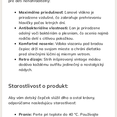
pre deti nenahraditeľný:
Maximálna priedušnosť:
Ľanové vlákno je
prirodzene vzdušné, čo zabraňuje prehrievaniu
hlavičky počas letných dní.
Antibakteriálne vlastnosti:
Ľan je prirodzene
odolný voči baktériám a plesniam, čo ocenia najmä
rodičia detí s citlivou pokožkou.
Komfortné nosenie:
Vďaka viazaniu pod bradou
čepiec drží na svojom mieste a chráni dieťatko
pred slnečnými lúčmi aj miernym vetrom.
Retro dizajn:
Strih inšpirovaný vintage módou
dodáva každému outfitu jedinečný a nostalgický
nádych.
Starostlivosť o produkt:
Aby vám detský čepček slúžil dlho a ostal krásny,
odporúčame nasledujúcu starostlivosť:
Pranie:
Perte pri teplote do 40 °C. Používajte