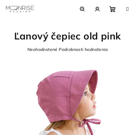
Prejsť
na
obsah
Nákupn
Hľadať
Prihlásenie
Ľanový čepiec old pink
košík
Priemerné
Neohodnotené
Podrobnosti hodnotenia
hodnotenie
produktu
je
0,0
z
5
hviezdičiek.