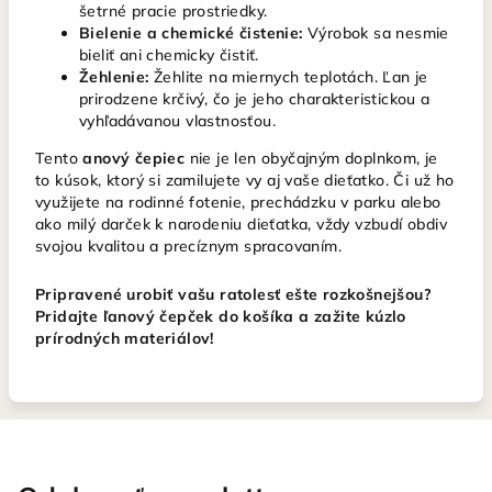
šetrné pracie prostriedky.
Bielenie a chemické čistenie:
Výrobok sa nesmie
bieliť ani chemicky čistiť.
Žehlenie:
Žehlite na miernych teplotách. Ľan je
prirodzene krčivý, čo je jeho charakteristickou a
vyhľadávanou vlastnosťou.
Tento
anový čepiec
nie je len obyčajným doplnkom, je
to kúsok, ktorý si zamilujete vy aj vaše dieťatko. Či už ho
využijete na rodinné fotenie, prechádzku v parku alebo
ako milý darček k narodeniu dieťatka, vždy vzbudí obdiv
svojou kvalitou a precíznym spracovaním.
Pripravené urobiť vašu ratolesť ešte rozkošnejšou?
Pridajte ľanový čepček do košíka a zažite kúzlo
prírodných materiálov!