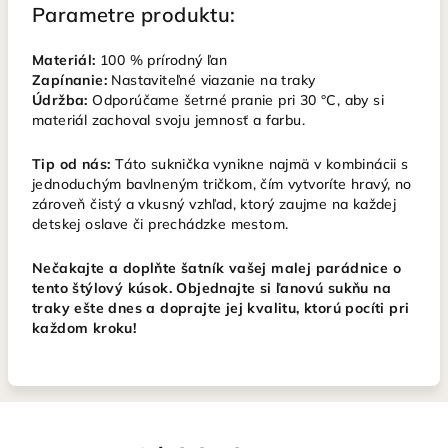
Parametre produktu:
Materiál:
100 % prírodný ľan
Zapínanie:
Nastaviteľné viazanie na traky
Údržba:
Odporúčame šetrné pranie pri 30 °C, aby si
materiál zachoval svoju jemnosť a farbu.
Tip od nás:
Táto suknička vynikne najmä v kombinácii s
jednoduchým bavlneným tričkom, čím vytvoríte hravý, no
zároveň čistý a vkusný vzhľad, ktorý zaujme na každej
detskej oslave či prechádzke mestom.
Nečakajte a doplňte šatník vašej malej parádnice o
tento štýlový kúsok. Objednajte si ľanovú sukňu na
traky ešte dnes a doprajte jej kvalitu, ktorú pocíti pri
každom kroku!