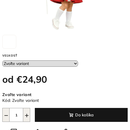
VEĽKOSŤ
od
€24,90
Jednotková
Zvoľte variant
cena:
Kód:
Zvoľte variant
−
+
Do košíka