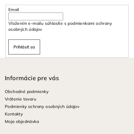
Email
Vložením e-mailu súhlasíte s
podmienkami ochrany
osobných údajov
Prihlásiť sa
Z
á
p
Informácie pre vás
ä
Obchodné podmienky
t
Vrátenie tovaru
i
Podmienky ochrany osobných údajov
e
Kontakty
Moja objednávka