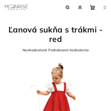
Prejsť
na
obsah
Nákupn
Hľadať
Prihlásenie
Ľanová sukňa s trákmi -
košík
red
Priemerné
Neohodnotené
Podrobnosti hodnotenia
hodnotenie
produktu
je
0,0
z
5
hviezdičiek.