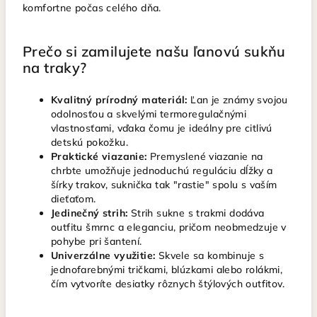
komfortne počas celého dňa.
Prečo si zamilujete našu ľanovú sukňu
na traky?
Kvalitný prírodný materiál:
Ľan je známy svojou
odolnosťou a skvelými termoregulačnými
vlastnosťami, vďaka čomu je ideálny pre citlivú
detskú pokožku.
Praktické viazanie:
Premyslené viazanie na
chrbte umožňuje jednoduchú reguláciu dĺžky a
šírky trakov, suknička tak "rastie" spolu s vaším
dieťaťom.
Jedinečný strih:
Strih sukne s trakmi dodáva
outfitu šmrnc a eleganciu, pričom neobmedzuje v
pohybe pri šantení.
Univerzálne využitie:
Skvele sa kombinuje s
jednofarebnými tričkami, blúzkami alebo rolákmi,
čím vytvoríte desiatky rôznych štýlových outfitov.