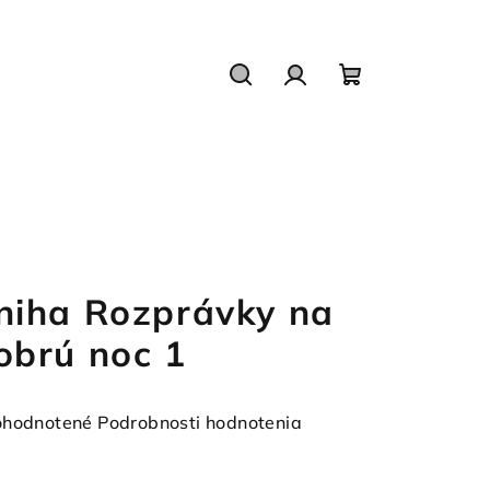
Hľadať
Prihlásenie
Nákupný
košík
niha Rozprávky na
obrú noc 1
emerné
hodnotené
Podrobnosti hodnotenia
notenie
duktu