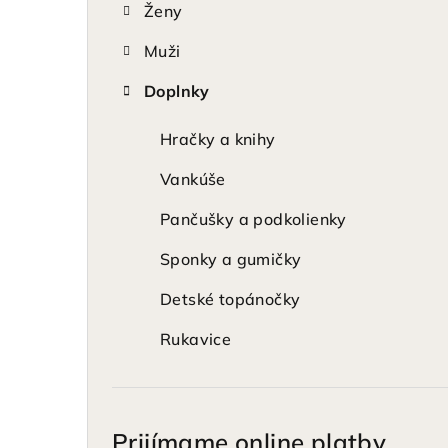
Ženy
p
Muži
a
Doplnky
n
e
Hračky a knihy
l
Vankúše
Pančušky a podkolienky
Sponky a gumičky
Detské topánočky
Rukavice
Prijímame online platby