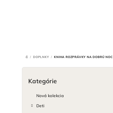
Prejsť
na
obsah
/
DOPLNKY
/
KNIHA ROZPRÁVKY NA DOBRÚ NOC
DOMOV
B
o
Kategórie
Preskočiť
kategórie
č
Nová kolekcia
n
Deti
ý