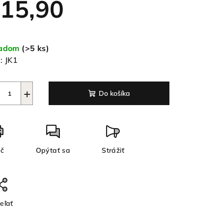
15,90
notková
a:
ladom
(>5 ks)
ezdičiek.
:
JK1
+
Do košíka
ač
Opýtať sa
Strážiť
eľať