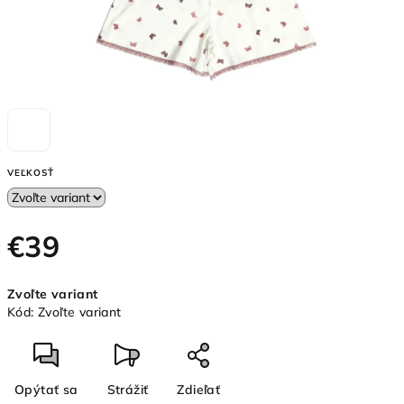
VEĽKOSŤ
€39
Jednotková
Zvoľte variant
cena:
Kód:
Zvoľte variant
Opýtať sa
Strážiť
Zdieľať