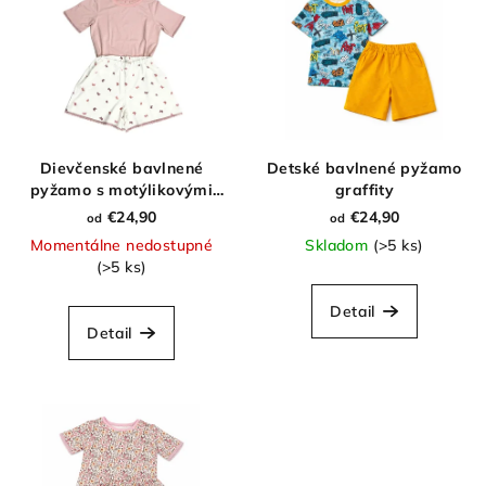
Dievčenské bavlnené
Detské bavlnené pyžamo
pyžamo s motýlikovými
graffity
šortkami
€24,90
€24,90
od
od
Momentálne nedostupné
Skladom
(>5 ks)
(>5 ks)
Detail
Detail