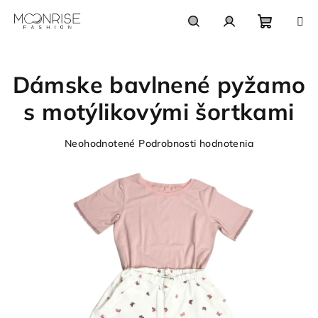
Prejsť
na
obsah
Nákupn
Hľadať
Prihlásenie
Dámske bavlnené pyžamo
košík
s motýlikovými šortkami
Priemerné
Neohodnotené
Podrobnosti hodnotenia
hodnotenie
produktu
je
0,0
z
5
hviezdičiek.