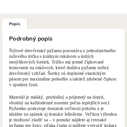
Popis
Podrobný popis
Štýlové dievčenské pyžamo pozostáva z jednofarebného
ružového trička s krátkym rukávom a milých
motýlikových šortiek. Tričko má jemné čipkované
lemovanie na rukávoch, ktoré dodáva pyžamu nežný
dievčenský vzhľad. Šortky sú doplnené elastickým
pásom pre maximálne pohodlie a taktiež zdobené čipkou
v spodnej časti.
Materiál je mäkký, priedušný a príjemný na dotyk,
vhodný na každodenné nosenie počas teplejších nocí.
Pyžamko poskytuje dostatok voľnosti pohybu a je
ideálne na spánok aj domáce leňošenie. Veľkou výhodou
je možnosť zladiť sa – v ponuke nájdete aj rovnaké
pyžamo pre ženy, vďaka čomu si môžete vytvoriť krásny