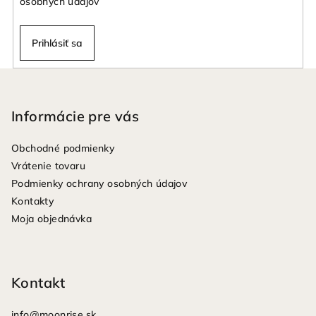
osobných údajov
Prihlásiť sa
Z
á
p
Informácie pre vás
ä
Obchodné podmienky
t
Vrátenie tovaru
i
Podmienky ochrany osobných údajov
e
Kontakty
Moja objednávka
Kontakt
info
@
moonrise.sk