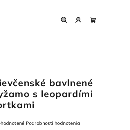
Hľadať
Prihlásenie
Nákupný
košík
ievčenské bavlnené
yžamo s leopardími
ortkami
emerné
hodnotené
Podrobnosti hodnotenia
notenie