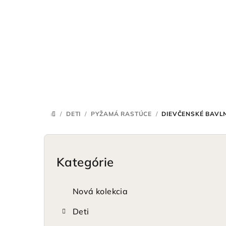
Prejsť
na
obsah
/
DETI
/
PYŽAMÁ RASTÚCE
/
DIEVČENSKÉ BAVL
DOMOV
B
o
Kategórie
Preskočiť
kategórie
č
Nová kolekcia
n
Deti
ý