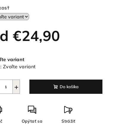
duktu
KOSŤ
od
€24,90
ezdičiek.
notková
a:
ľte variant
:
Zvoľte variant
+
Do košíka
ač
Opýtať sa
Strážiť