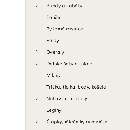
p
Bundy a kabáty
a
Pončo
n
Pyžamá rastúce
e
Vesty
l
Overaly
Detské šaty a sukne
Mikiny
Tričká, tielka, body, košele
Nohavice, kraťasy
Legíny
Čiapky,nákrčníky,rukavičky