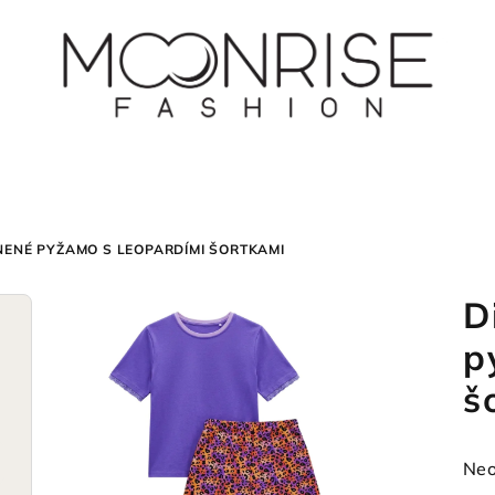
NENÉ PYŽAMO S LEOPARDÍMI ŠORTKAMI
D
p
š
Pri
Neo
hod