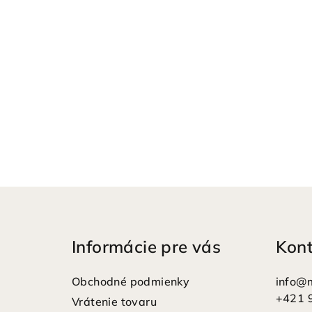
Z
á
Informácie pre vás
Kon
p
ä
Obchodné podmienky
info
@
t
+421 
Vrátenie tovaru