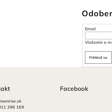
Odober
Email
Vložením e-ma
Prihlásiť sa
takt
Facebook
moonrise.sk
911 396 169