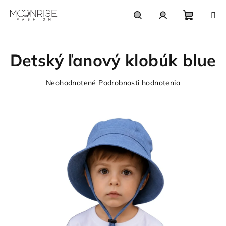
Prejsť
na
obsah
Nákupn
Hľadať
Prihlásenie
Detský ľanový klobúk blue
košík
Priemerné
Neohodnotené
Podrobnosti hodnotenia
hodnotenie
produktu
je
0,0
z
5
hviezdičiek.