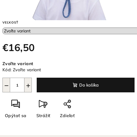
VEĽKOSŤ
€16,50
Jednotková
Zvoľte variant
cena:
Kód:
Zvoľte variant
−
+
Do košíka
Opýtať sa
Strážiť
Zdieľať