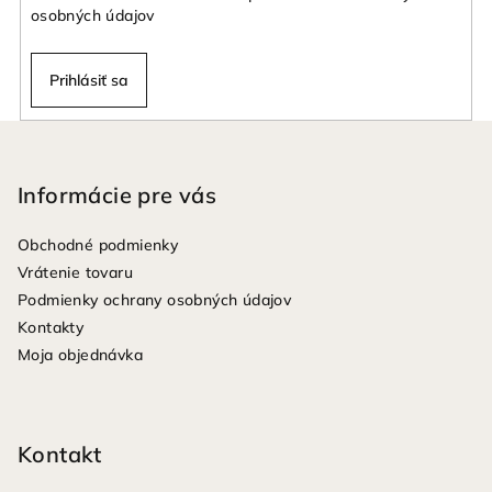
osobných údajov
Prihlásiť sa
Z
á
p
Informácie pre vás
ä
Obchodné podmienky
t
Vrátenie tovaru
i
Podmienky ochrany osobných údajov
e
Kontakty
Moja objednávka
Kontakt