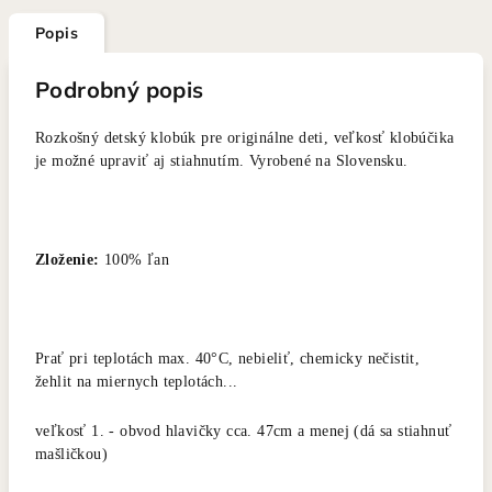
Popis
Podrobný popis
Rozkošný detský klobúk pre originálne deti, veľkosť klobúčika
je možné upraviť aj stiahnutím. Vyrobené na Slovensku.
Zloženie:
100% ľan
Prať pri teplotách max. 40°C, nebieliť, chemicky nečistit,
žehlit na miernych teplotách...
veľkosť 1. - obvod hlavičky cca. 47cm a menej (dá sa stiahnuť
mašličkou)