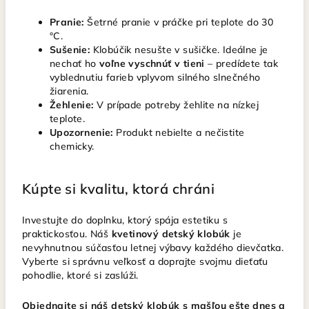
Pranie:
Šetrné pranie v práčke pri teplote do 30
°C.
Sušenie:
Klobúčik nesušte v sušičke. Ideálne je
nechať ho
voľne vyschnúť v tieni
– predídete tak
vyblednutiu farieb vplyvom silného slnečného
žiarenia.
Žehlenie:
V prípade potreby žehlite na nízkej
teplote.
Upozornenie:
Produkt nebielte a nečistite
chemicky.
Kúpte si kvalitu, ktorá chráni
Investujte do doplnku, ktorý spája estetiku s
praktickosťou. Náš
kvetinový detský klobúk
je
nevyhnutnou súčasťou letnej výbavy každého dievčatka.
Vyberte si správnu veľkosť a doprajte svojmu dieťaťu
pohodlie, ktoré si zaslúži.
Objednajte si náš detský klobúk s mašľou ešte dnes a