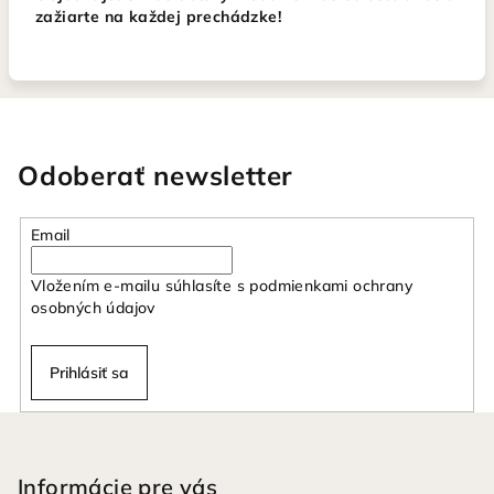
zažiarte na každej prechádzke!
Odoberať newsletter
Email
Vložením e-mailu súhlasíte s
podmienkami ochrany
osobných údajov
Prihlásiť sa
Z
á
p
Informácie pre vás