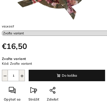
VEĽKOSŤ
€16,50
Jednotková
Zvoľte variant
cena:
Kód:
Zvoľte variant
−
+
Do košíka
Opýtať sa
Strážiť
Zdieľať