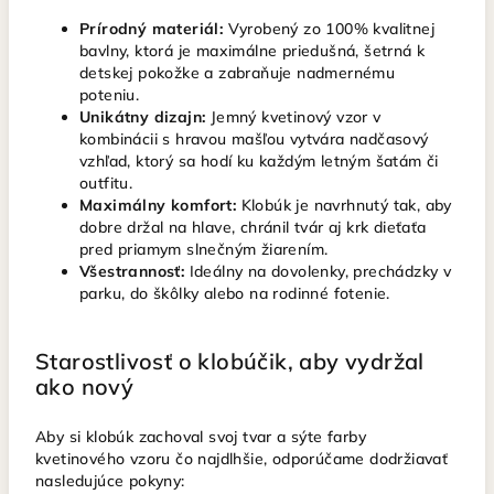
Prírodný materiál:
Vyrobený zo 100% kvalitnej
bavlny, ktorá je maximálne priedušná, šetrná k
detskej pokožke a zabraňuje nadmernému
poteniu.
Unikátny dizajn:
Jemný kvetinový vzor v
kombinácii s hravou mašľou vytvára nadčasový
vzhľad, ktorý sa hodí ku každým letným šatám či
outfitu.
Maximálny komfort:
Klobúk je navrhnutý tak, aby
dobre držal na hlave, chránil tvár aj krk dieťaťa
pred priamym slnečným žiarením.
Všestrannosť:
Ideálny na dovolenky, prechádzky v
parku, do škôlky alebo na rodinné fotenie.
Starostlivosť o klobúčik, aby vydržal
ako nový
Aby si klobúk zachoval svoj tvar a sýte farby
kvetinového vzoru čo najdlhšie, odporúčame dodržiavať
nasledujúce pokyny: