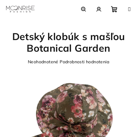
Prejsť
na
obsah
Nákupn
Hľadať
Prihlásenie
Detský klobúk s mašľou
košík
Botanical Garden
Priemerné
Neohodnotené
Podrobnosti hodnotenia
hodnotenie
produktu
je
0,0
z
5
hviezdičiek.