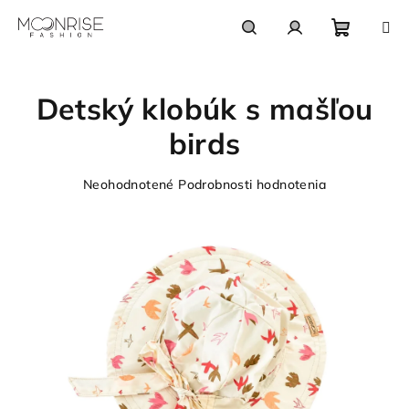
Prejsť
na
obsah
Nákupn
Hľadať
Prihlásenie
Detský klobúk s mašľou
košík
birds
Priemerné
Neohodnotené
Podrobnosti hodnotenia
hodnotenie
produktu
je
0,0
z
5
hviezdičiek.