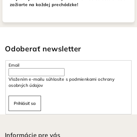
zažiarte na každej prechádzke!
Odoberať newsletter
Email
Vložením e-mailu súhlasíte s
podmienkami ochrany
osobných údajov
Prihlásiť sa
Z
á
p
Informácie pre vás