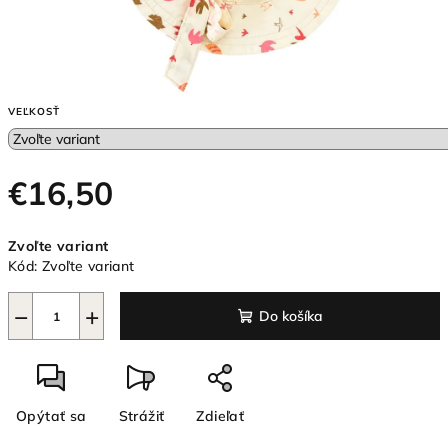
VEĽKOSŤ
€16,50
Jednotková
Zvoľte variant
cena:
Kód:
Zvoľte variant
−
+
Do košíka
Opýtať sa
Strážiť
Zdieľať