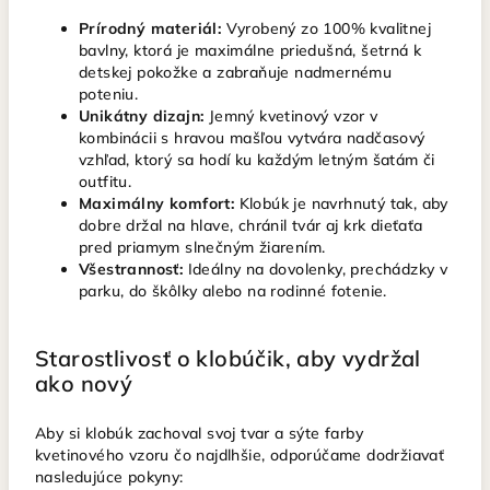
Prírodný materiál:
Vyrobený zo 100% kvalitnej
bavlny, ktorá je maximálne priedušná, šetrná k
detskej pokožke a zabraňuje nadmernému
poteniu.
Unikátny dizajn:
Jemný kvetinový vzor v
kombinácii s hravou mašľou vytvára nadčasový
vzhľad, ktorý sa hodí ku každým letným šatám či
outfitu.
Maximálny komfort:
Klobúk je navrhnutý tak, aby
dobre držal na hlave, chránil tvár aj krk dieťaťa
pred priamym slnečným žiarením.
Všestrannosť:
Ideálny na dovolenky, prechádzky v
parku, do škôlky alebo na rodinné fotenie.
Starostlivosť o klobúčik, aby vydržal
ako nový
Aby si klobúk zachoval svoj tvar a sýte farby
kvetinového vzoru čo najdlhšie, odporúčame dodržiavať
nasledujúce pokyny: