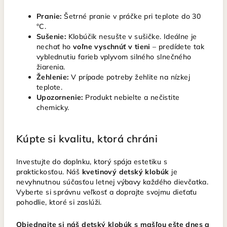
Pranie:
Šetrné pranie v práčke pri teplote do 30
°C.
Sušenie:
Klobúčik nesušte v sušičke. Ideálne je
nechať ho
voľne vyschnúť v tieni
– predídete tak
vyblednutiu farieb vplyvom silného slnečného
žiarenia.
Žehlenie:
V prípade potreby žehlite na nízkej
teplote.
Upozornenie:
Produkt nebielte a nečistite
chemicky.
Kúpte si kvalitu, ktorá chráni
Investujte do doplnku, ktorý spája estetiku s
praktickosťou. Náš
kvetinový detský klobúk
je
nevyhnutnou súčasťou letnej výbavy každého dievčatka.
Vyberte si správnu veľkosť a doprajte svojmu dieťaťu
pohodlie, ktoré si zaslúži.
Objednajte si náš detský klobúk s mašľou ešte dnes a