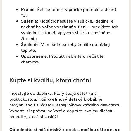
Pranie:
Šetrné pranie v práčke pri teplote do 30
°C.
Sušenie:
Klobúčik nesušte v sušičke. Ideálne je
nechať ho
voľne vyschnúť v tieni
– predídete tak
vyblednutiu farieb vplyvom silného slnečného
žiarenia.
Žehlenie:
V prípade potreby žehlite na nízkej
teplote.
Upozornenie:
Produkt nebielte a nečistite
chemicky.
Kúpte si kvalitu, ktorá chráni
Investujte do doplnku, ktorý spája estetiku s
praktickosťou. Náš
kvetinový detský klobúk
je
nevyhnutnou súčasťou letnej výbavy každého dievčatka.
Vyberte si správnu veľkosť a doprajte svojmu dieťaťu
pohodlie, ktoré si zaslúži.
Objednajte si náš detský klobúk s mašľou ešte dnes a