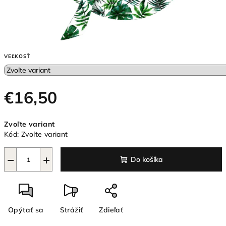
VEĽKOSŤ
€16,50
Jednotková
Zvoľte variant
cena:
Kód:
Zvoľte variant
−
+
Do košíka
Opýtať sa
Strážiť
Zdieľať