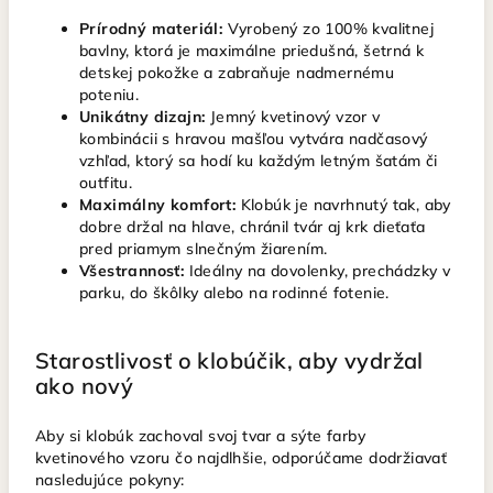
Prírodný materiál:
Vyrobený zo 100% kvalitnej
bavlny, ktorá je maximálne priedušná, šetrná k
detskej pokožke a zabraňuje nadmernému
poteniu.
Unikátny dizajn:
Jemný kvetinový vzor v
kombinácii s hravou mašľou vytvára nadčasový
vzhľad, ktorý sa hodí ku každým letným šatám či
outfitu.
Maximálny komfort:
Klobúk je navrhnutý tak, aby
dobre držal na hlave, chránil tvár aj krk dieťaťa
pred priamym slnečným žiarením.
Všestrannosť:
Ideálny na dovolenky, prechádzky v
parku, do škôlky alebo na rodinné fotenie.
Starostlivosť o klobúčik, aby vydržal
ako nový
Aby si klobúk zachoval svoj tvar a sýte farby
kvetinového vzoru čo najdlhšie, odporúčame dodržiavať
nasledujúce pokyny: