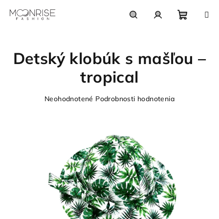
Prejsť
na
obsah
Nákupn
Hľadať
Prihlásenie
Detský klobúk s mašľou –
košík
tropical
Priemerné
Neohodnotené
Podrobnosti hodnotenia
hodnotenie
produktu
je
0,0
z
5
hviezdičiek.