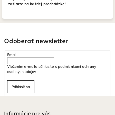
zažiarte na každej prechádzke!
Odoberať newsletter
Email
Vložením e-mailu súhlasíte s
podmienkami ochrany
osobných údajov
Prihlásiť sa
Z
á
p
Informácie pre vás