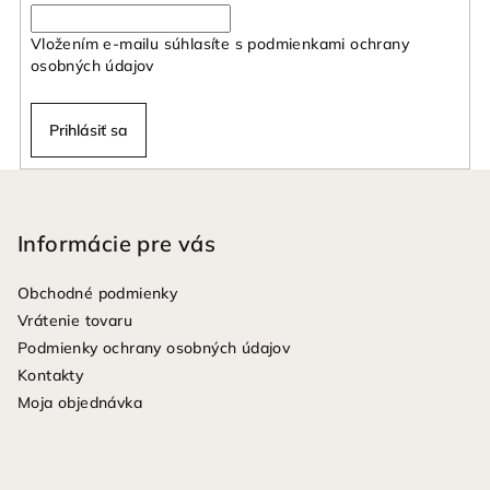
Vložením e-mailu súhlasíte s
podmienkami ochrany
osobných údajov
Prihlásiť sa
Z
á
p
Informácie pre vás
ä
Obchodné podmienky
t
Vrátenie tovaru
i
Podmienky ochrany osobných údajov
e
Kontakty
Moja objednávka