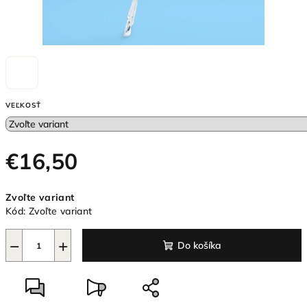
VEĽKOSŤ
€16,50
Jednotková
Zvoľte variant
cena:
Kód:
Zvoľte variant
−
+
Do košíka