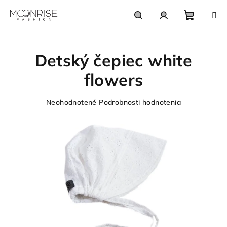
Prejsť
na
obsah
Nákupn
Hľadať
Prihlásenie
Detský čepiec white
košík
flowers
Priemerné
Neohodnotené
Podrobnosti hodnotenia
hodnotenie
produktu
je
0,0
z
5
hviezdičiek.