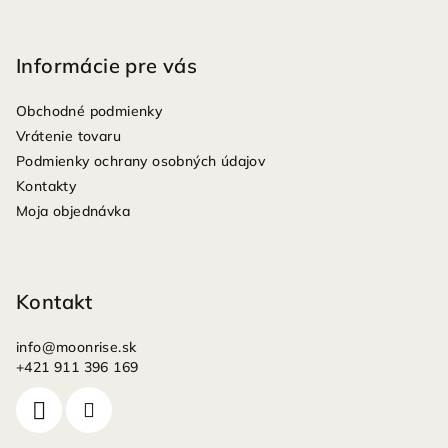
Z
á
p
Informácie pre vás
ä
Obchodné podmienky
t
Vrátenie tovaru
i
Podmienky ochrany osobných údajov
e
Kontakty
Moja objednávka
Kontakt
info
@
moonrise.sk
+421 911 396 169