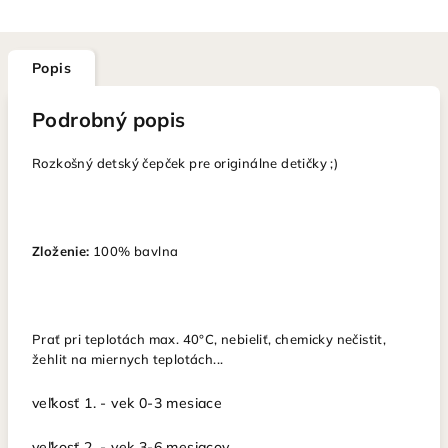
Popis
Podrobný popis
Rozkošný detský čepček pre originálne detičky ;)
Zloženie:
100% bavlna
Prať pri teplotách max. 40°C, nebieliť, chemicky nečistit,
žehlit na miernych teplotách...
veľkosť 1. - vek 0-3 mesiace
veľkosť 2. - vek 3-6 mesiacov