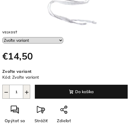
VEĽKOSŤ
€14,50
Jednotková
Zvoľte variant
cena:
Kód:
Zvoľte variant
−
+
Do košíka
Opýtať sa
Strážiť
Zdieľať