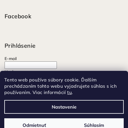
Facebook
Prihlásenie
E-mail
Heslo
Tento web používa súbory cookie. Ďalším
prechádzaním tohto webu vyjadrujete súhlas s ich
Prihlásiť sa
používaním. Viac informácií
tu
.
Nová registrácia
Zabudnuté heslo
Nastavenie
Copyright 2026
Moonrise
. Všetky práva vyhradené.
Odmietnuť
Súhlasím