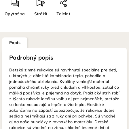
Opýtať sa
Strážiť
Zdieľať
Popis
Podrobný popis
Detské zimné rukavice sú navrhnuté špeciálne pre deti,
u ktorých je dôležitá kombinácia tepla, pohodlia a
jednoduchého obliekania. Kvalitný vonkajší materiál
pomáha chrániť ruky pred chladom a vlhkosťou, zatiaľ čo
mäkká podšívka je príjemná na dotyk. Praktický strih robí
z týchto rukavíc ideálnu voľbu aj pre najmenších, pretože
sa ľahko nasadzujú a lepšie držia teplo. Elastické
zakončenie na zápästí zabezpečuje, že rukavice dobre
sedia a nešmýkajú sa z ruky ani pri pohybe. Sú vhodné
aj na naše bundičky z rovnakého materiálu. Detské
rukavice sú vhodné na zimu, chladné jesenné dni aj