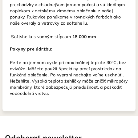
prechádzky v chladnejšom jarnom počasí a sú ideálnym
doplnkom k detskému zimnému oblečeniu z našej
ponuky. Rukavice ponúkame v rovnakých farbách ako
naše overaly a vetrovky zo softshellu.
Softshellu s vodným stĺpcom
18 000 mm
Pokyny pre údržbu:
Perte na jemnom cykle pri maximálnej teplote 30°C, bez
aviváže. Môžete použiť špeciálny prací prostriedok na
funkčné oblečenie. Po vypraní nechajte voľne uschnúť .
Nežehlite. Vysoká teplota žehličky môže zničiť mikropóry
membrány, ktoré zabezpečujú priedušnosť, a poškodiť
vodoodolnú vrstvu.
Odoberať newsletter