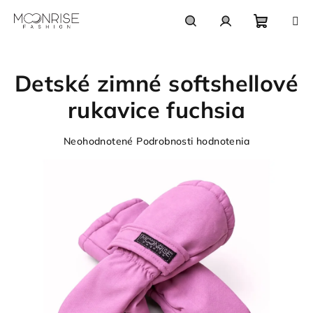
Prejsť
na
obsah
Nákupn
Hľadať
Prihlásenie
Detské zimné softshellové
košík
rukavice fuchsia
Priemerné
Neohodnotené
Podrobnosti hodnotenia
hodnotenie
produktu
je
0,0
z
5
hviezdičiek.