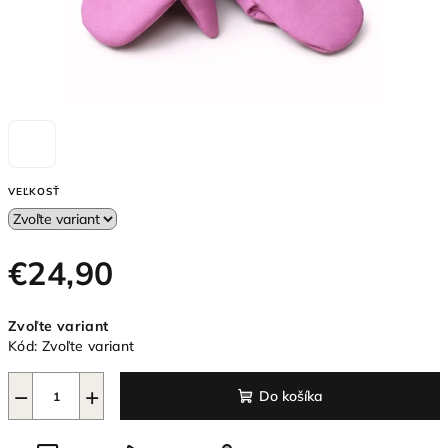
VEĽKOSŤ
€24,90
Jednotková
Zvoľte variant
cena:
Kód:
Zvoľte variant
−
+
Do košíka