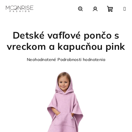
Prejsť
na
obsah
Nákupn
Hľadať
Prihlásenie
Detské vafľové pončo s
košík
vreckom a kapucňou pink
Priemerné
Neohodnotené
Podrobnosti hodnotenia
hodnotenie
produktu
je
0,0
z
5
hviezdičiek.