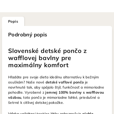
Popis
Podrobný popis
Slovenské detské pončo z
wafflovej bavlny pre
maximálny komfort
Hľadáte pre svoje dieťa ideálnu alternatívu k bežným
osuškám? Naše nové
detské vafľové pončo
je
navrhnuté tak, aby spájalo štýl, funkčnosť a mimoriadne
pohodlie. Vyrobené z
jemnej 100% bavlny s wafflovou
väzbou
, toto pončo je mimoriadne ľahké, priedušné a
šetrné k citlivej detskej pokožke.
Vďaka unikátnej textúre látky zabezpečuje
rýchle