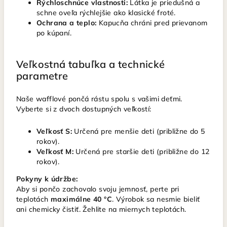
Rýchloschnúce vlastnosti:
Látka je priedušná a
schne oveľa rýchlejšie ako klasické froté.
Ochrana a teplo:
Kapucňa chráni pred prievanom
po kúpaní.
Veľkostná tabuľka a technické
parametre
Naše wafflové pončá rástu spolu s vašimi deťmi.
Vyberte si z dvoch dostupných veľkostí:
Veľkosť S:
Určená pre menšie deti (približne do 5
rokov).
Veľkosť M:
Určená pre staršie deti (približne do 12
rokov).
Pokyny k údržbe:
Aby si pončo zachovalo svoju jemnosť, perte pri
teplotách
maximálne 40 °C
. Výrobok sa nesmie bieliť
ani chemicky čistiť. Žehlite na miernych teplotách.