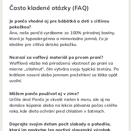
Často kladené otázky (FAQ)
Je pončo vhodné aj pre bábätká a deti s citlivou
pokožkou?
Áno, naše pončá vyrábame zo 100% prírodnej bavlny,
ktorá je hypoalergénna a mimoriadne jemná, čo je
ideálne pre citlivú detskú pokožku.
Nezrazí sa vafľový materiál po prvom praní?
Wafflová väzba má prirodzenú vlastnosť po praní sa
mierne „stiahnuť“, čím vytvára svoju typickú textúru. Po
krátkom nosení alebo jemnom prežehlení sa látka opäť
uvoľní.
Môžem pončo používať aj v zime?
Určite áno! Pončo je skvelé nielen k moru, ale aj na
domáce kúpanie alebo na lekcie plávania počas celého
roka, kde dieťa ochráni pred chladom v šatniach.
Doprajte svojim deťom pocit slobody a pohodlia,
ktorý im poskytne len poctivý slovenský výrobok.