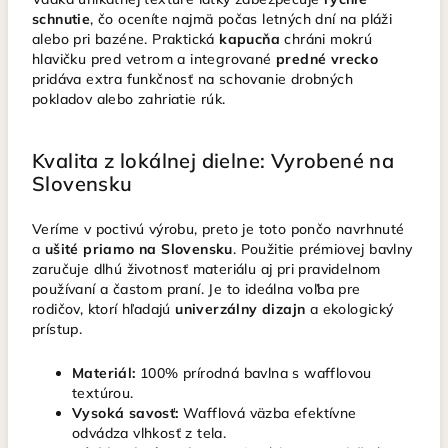
schnutie
, čo oceníte najmä počas letných dní na pláži
alebo pri bazéne. Praktická
kapucňa
chráni mokrú
hlavičku pred vetrom a integrované
predné vrecko
pridáva extra funkčnosť na schovanie drobných
pokladov alebo zahriatie rúk.
Kvalita z lokálnej dielne: Vyrobené na
Slovensku
Veríme v poctivú výrobu, preto je toto pončo navrhnuté
a
ušité priamo na Slovensku
. Použitie prémiovej bavlny
zaručuje dlhú životnosť materiálu aj pri pravidelnom
používaní a častom praní. Je to ideálna voľba pre
rodičov, ktorí hľadajú
univerzálny dizajn
a ekologický
prístup.
Materiál:
100% prírodná bavlna s wafflovou
textúrou.
Vysoká savosť:
Wafflová väzba efektívne
odvádza vlhkosť z tela.