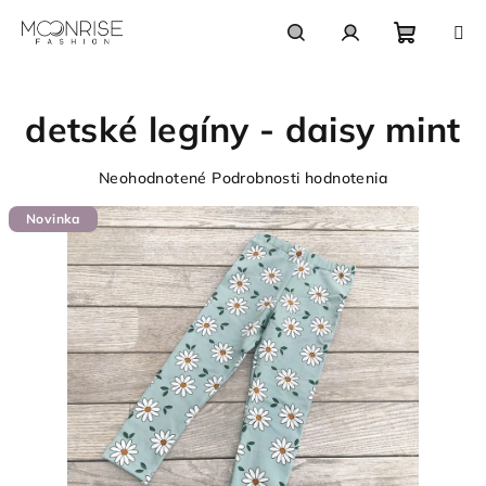
Prejsť
na
obsah
Nákupn
Hľadať
Prihlásenie
detské legíny - daisy mint
košík
Priemerné
Neohodnotené
Podrobnosti hodnotenia
hodnotenie
Novinka
produktu
je
0,0
z
5
hviezdičiek.