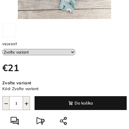
VEĽKOSŤ
€21
Jednotková
Zvoľte variant
cena:
Kód:
Zvoľte variant
−
+
Do košíka