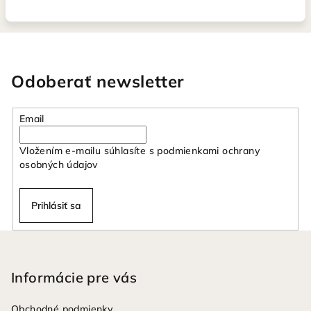
Odoberať newsletter
Email
Vložením e-mailu súhlasíte s
podmienkami ochrany
osobných údajov
Prihlásiť sa
Z
á
p
Informácie pre vás
ä
Obchodné podmienky