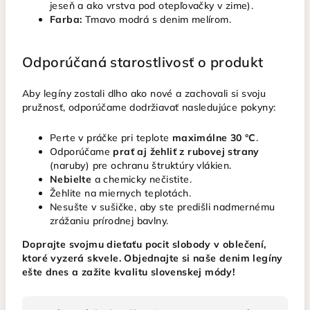
jeseň a ako vrstva pod otepľovačky v zime).
Farba:
Tmavo modrá s denim melírom.
Odporúčaná starostlivosť o produkt
Aby legíny zostali dlho ako nové a zachovali si svoju
pružnosť, odporúčame dodržiavať nasledujúce pokyny:
Perte v práčke pri teplote
maximálne 30 °C
.
Odporúčame
prať aj žehliť z rubovej strany
(naruby) pre ochranu štruktúry vlákien.
Nebielte
a chemicky nečistite.
Žehlite na miernych teplotách.
Nesušte v sušičke, aby ste predišli nadmernému
zrážaniu prírodnej bavlny.
Doprajte svojmu dieťaťu pocit slobody v oblečení,
ktoré vyzerá skvele. Objednajte si naše denim legíny
ešte dnes a zažite kvalitu slovenskej módy!