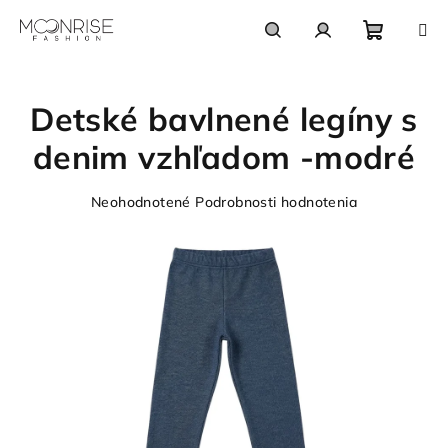
Prejsť
na
obsah
Nákupn
Hľadať
Prihlásenie
Detské bavlnené legíny s
košík
denim vzhľadom -modré
Priemerné
Neohodnotené
Podrobnosti hodnotenia
hodnotenie
produktu
je
0,0
z
5
hviezdičiek.