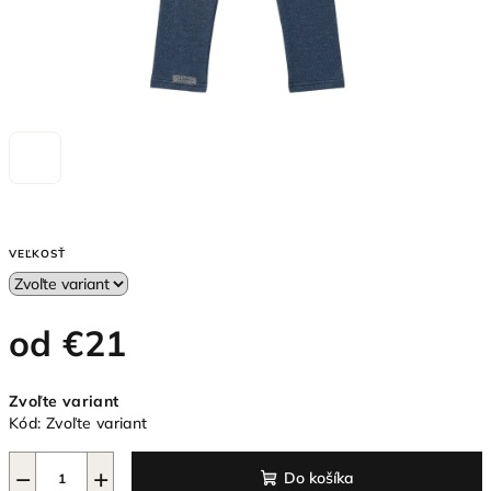
VEĽKOSŤ
od
€21
Jednotková
Zvoľte variant
cena:
Kód:
Zvoľte variant
−
+
Do košíka