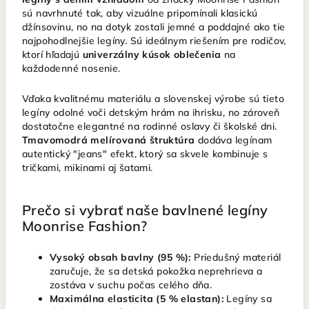
sú navrhnuté tak, aby vizuálne pripomínali klasickú
džínsovinu, no na dotyk zostali jemné a poddajné ako tie
najpohodlnejšie legíny. Sú ideálnym riešením pre rodičov,
ktorí hľadajú
univerzálny kúsok oblečenia
na
každodenné nosenie.
Vďaka kvalitnému materiálu a slovenskej výrobe sú tieto
legíny odolné voči detským hrám na ihrisku, no zároveň
dostatočne elegantné na rodinné oslavy či školské dni.
Tmavomodrá melírovaná štruktúra
dodáva legínam
autentický "jeans" efekt, ktorý sa skvele kombinuje s
tričkami, mikinami aj šatami.
Prečo si vybrať naše bavlnené legíny
Moonrise Fashion?
Vysoký obsah bavlny (95 %):
Priedušný materiál
zaručuje, že sa detská pokožka neprehrieva a
zostáva v suchu počas celého dňa.
Maximálna elasticita (5 % elastan):
Legíny sa