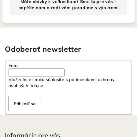
Máte otázky k veľkostiam? Sme tu pre vás –
napíšte nám a radi vám poradíme s výberom!
Odoberať newsletter
Email
Vložením e-mailu súhlasíte s
podmienkami ochrany
osobných údajov
Prihlásiť sa
Z
á
p
Informácie pre vás