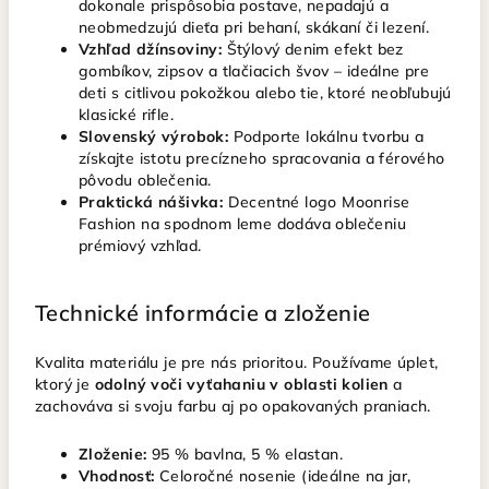
dokonale prispôsobia postave, nepadajú a
neobmedzujú dieťa pri behaní, skákaní či lezení.
Vzhľad džínsoviny:
Štýlový denim efekt bez
gombíkov, zipsov a tlačiacich švov – ideálne pre
deti s citlivou pokožkou alebo tie, ktoré neobľubujú
klasické rifle.
Slovenský výrobok:
Podporte lokálnu tvorbu a
získajte istotu precízneho spracovania a férového
pôvodu oblečenia.
Praktická nášivka:
Decentné logo Moonrise
Fashion na spodnom leme dodáva oblečeniu
prémiový vzhľad.
Technické informácie a zloženie
Kvalita materiálu je pre nás prioritou. Používame úplet,
ktorý je
odolný voči vyťahaniu v oblasti kolien
a
zachováva si svoju farbu aj po opakovaných praniach.
Zloženie:
95 % bavlna, 5 % elastan.
Vhodnosť:
Celoročné nosenie (ideálne na jar,