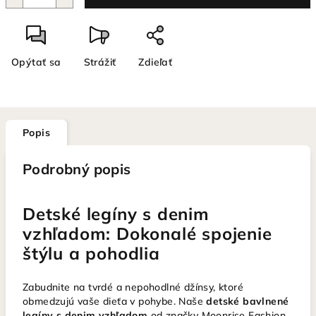
Opýtať sa
Strážiť
Zdieľať
Popis
Podrobný popis
Detské legíny s denim
vzhľadom: Dokonalé spojenie
štýlu a pohodlia
Zabudnite na tvrdé a nepohodlné džínsy, ktoré
obmedzujú vaše dieťa v pohybe. Naše
detské bavlnené
legíny s denim vzhľadom
od značky Moonrise Fashion