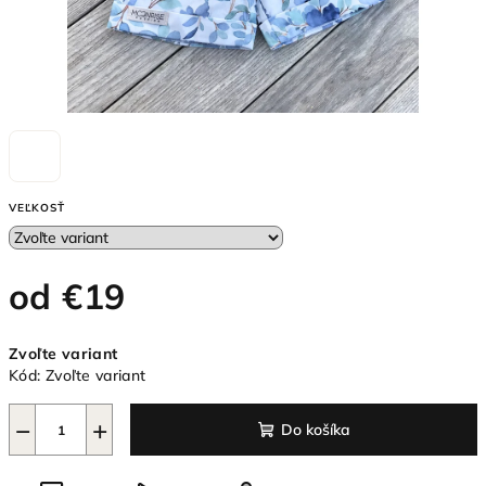
VEĽKOSŤ
od
€19
Jednotková
Zvoľte variant
cena:
Kód:
Zvoľte variant
−
+
Do košíka