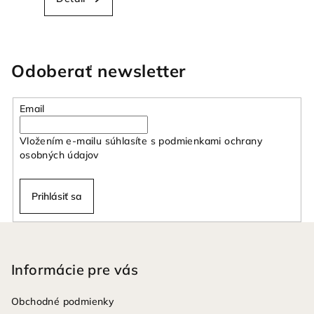
Odoberať newsletter
Email
Vložením e-mailu súhlasíte s
podmienkami ochrany
osobných údajov
Prihlásiť sa
Z
á
p
Informácie pre vás
ä
Obchodné podmienky
t