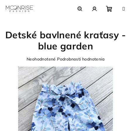
Prejsť
na
obsah
Nákupn
Hľadať
Prihlásenie
Detské bavlnené kraťasy -
košík
blue garden
Priemerné
Neohodnotené
Podrobnosti hodnotenia
hodnotenie
produktu
je
0,0
z
5
hviezdičiek.