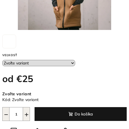
VEĽKOSŤ
od
€25
Jednotková
Zvoľte variant
cena:
Kód:
Zvoľte variant
−
+
Do košíka