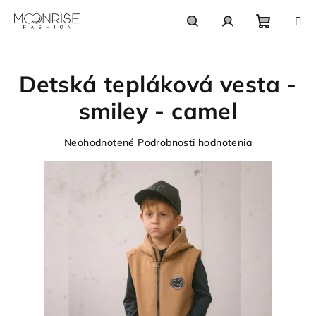
Prejsť
na
obsah
Nákupn
Hľadať
Prihlásenie
Detská tepláková vesta -
košík
smiley - camel
Priemerné
Neohodnotené
Podrobnosti hodnotenia
hodnotenie
produktu
je
0,0
z
5
hviezdičiek.