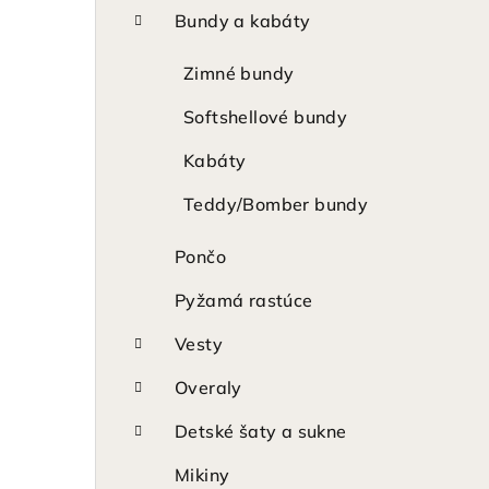
p
Bundy a kabáty
a
Zimné bundy
n
Softshellové bundy
e
Kabáty
l
Teddy/Bomber bundy
Pončo
Pyžamá rastúce
Vesty
Overaly
Detské šaty a sukne
Mikiny