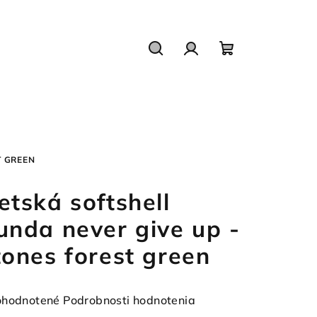
Hľadať
Prihlásenie
Nákupný
košík
T GREEN
etská softshell
unda never give up -
tones forest green
emerné
hodnotené
Podrobnosti hodnotenia
notenie