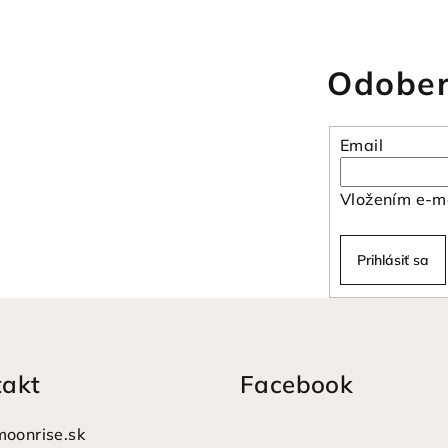
Odober
Email
Vložením e-ma
Prihlásiť sa
takt
Facebook
moonrise.sk