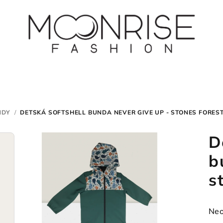
NDY
/
DETSKÁ SOFTSHELL BUNDA NEVER GIVE UP - STONES FORES
D
b
s
Pri
Neo
hod