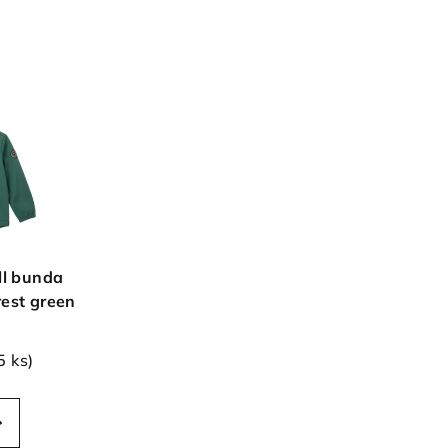
ll bunda
rest green
5 ks)