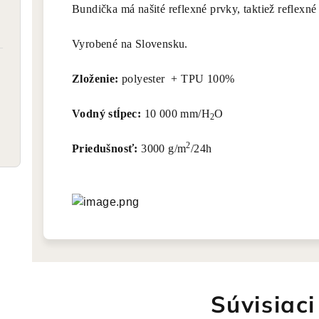
Bundička má našité reflexné prvky, taktiež reflexné
Vyrobené na Slovensku.
Zloženie:
polyester + TPU 100%
Vodný stĺpec:
10 000 mm/H
O
2
2
Priedušnosť:
3000 g/m
/24h
Súvisiaci