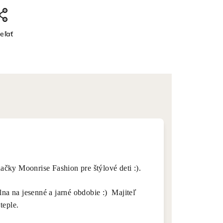
eľať
čky Moonrise Fashion pre štýlové deti :).
lna na jesenné a jarné obdobie :) Majiteľ
teple.