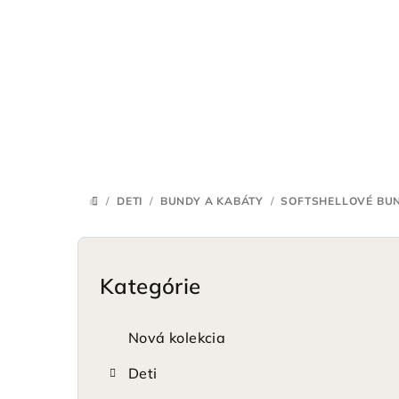
Prejsť
na
obsah
/
DETI
/
BUNDY A KABÁTY
/
SOFTSHELLOVÉ BU
DOMOV
B
o
Kategórie
Preskočiť
kategórie
č
Nová kolekcia
n
Deti
ý