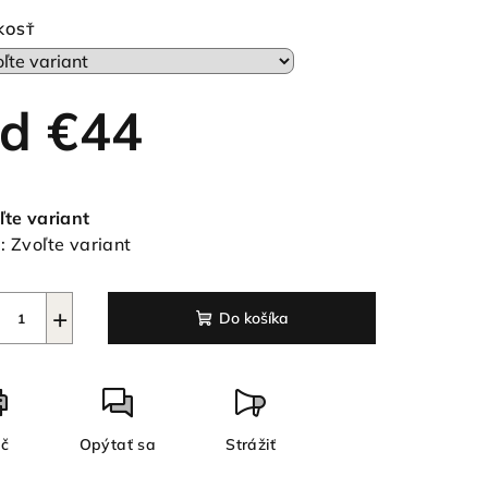
duktu
KOSŤ
od
€44
ezdičiek.
notková
a:
ľte variant
:
Zvoľte variant
+
Do košíka
ač
Opýtať sa
Strážiť