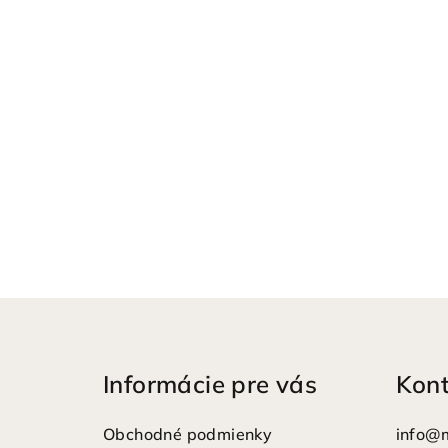
Z
á
Informácie pre vás
Kon
p
ä
Obchodné podmienky
info
@