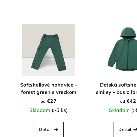
Softshellové nohavice -
Detská softshe
forest green s vreckom
smiley - basic fo
€27
€42
od
od
Skladom
(>5 ks)
Skladom
(>
Detail
Detail