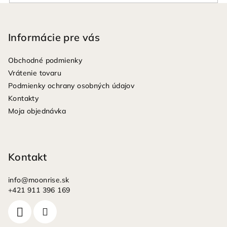
Z
á
p
Informácie pre vás
ä
Obchodné podmienky
t
Vrátenie tovaru
i
Podmienky ochrany osobných údajov
e
Kontakty
Moja objednávka
Kontakt
info
@
moonrise.sk
+421 911 396 169