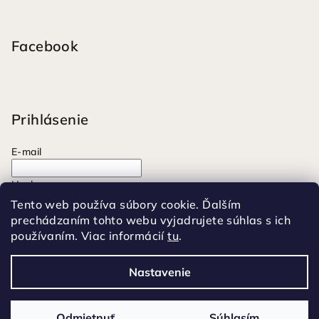
Facebook
Prihlásenie
E-mail
Heslo
Tento web používa súbory cookie. Ďalším
prechádzaním tohto webu vyjadrujete súhlas s ich
Prihlásiť sa
používaním. Viac informácií
tu
.
Nová registrácia
Zabudnuté heslo
Nastavenie
Copyright 2026
Moonrise
. Všetky práva vyhradené.
Odmietnuť
Súhlasím