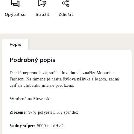
Opýtať sa
Strážiť
Zdieľať
Popis
Podrobný popis
Detská nepremokavá, sofshellova bunda značky Moonrise
Fashion. Na ramene je našitá štýlová nášivka s logom, zadná
časť na chrbátiku mierne predĺžená.
Vyrobené na Slovensku.
Zloženie:
97% polyester, 3% spandex
Vodný stĺpec:
5000 mm/H
O
2