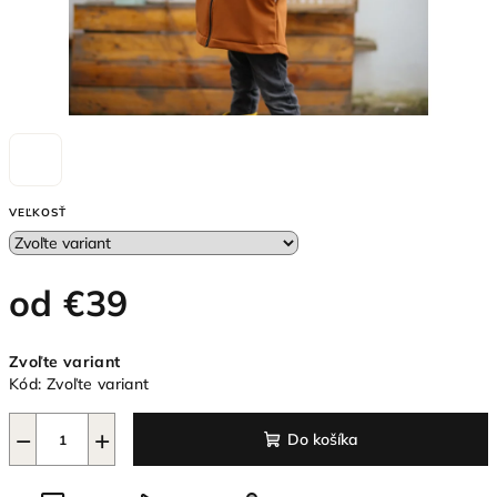
VEĽKOSŤ
od
€39
Jednotková
Zvoľte variant
cena:
Kód:
Zvoľte variant
−
+
Do košíka