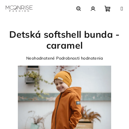
Prejsť
na
obsah
Nákupn
Hľadať
Prihlásenie
Detská softshell bunda -
košík
caramel
Priemerné
Neohodnotené
Podrobnosti hodnotenia
hodnotenie
produktu
je
0,0
z
5
hviezdičiek.