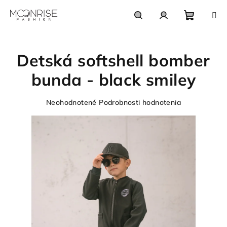
Prejsť
na
obsah
Nákupn
Hľadať
Prihlásenie
Detská softshell bomber
košík
bunda - black smiley
Priemerné
Neohodnotené
Podrobnosti hodnotenia
hodnotenie
produktu
je
0,0
z
5
hviezdičiek.