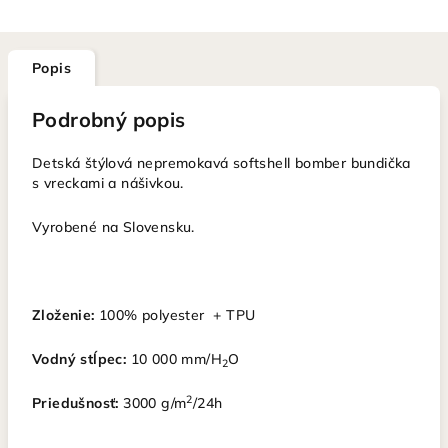
Popis
Podrobný popis
Detská štýlová nepremokavá softshell bomber bundička
s vreckami a nášivkou.
Vyrobené na Slovensku.
Zloženie:
100%
polyester + TPU
Vodný stĺpec:
10 000 mm/H
O
2
2
Priedušnosť:
3000 g/m
/24h