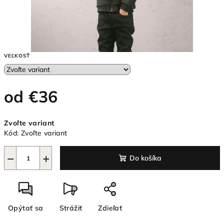
VEĽKOSŤ
od
€36
Jednotková
Zvoľte variant
cena:
Kód:
Zvoľte variant
−
+
Do košíka
Opýtať sa
Strážiť
Zdieľať