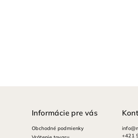
Z
á
Informácie pre vás
Kon
p
ä
Obchodné podmienky
info
@
+421 
Vrátenie tovaru