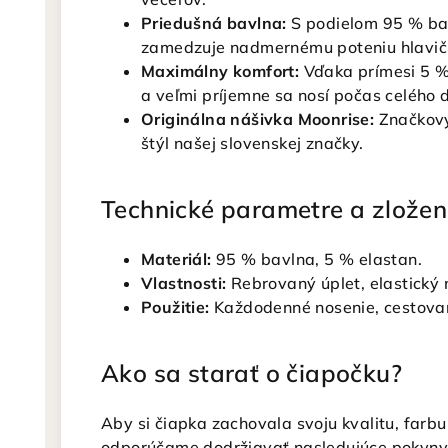
Priedušná bavlna:
S podielom 95 % bav
zamedzuje nadmernému poteniu hlavič
Maximálny komfort:
Vďaka prímesi 5 % 
a veľmi príjemne sa nosí počas celého 
Originálna nášivka Moonrise:
Značkový 
štýl našej slovenskej značky.
Technické parametre a zložen
Materiál:
95 % bavlna, 5 % elastan.
Vlastnosti:
Rebrovaný úplet, elastický 
Použitie:
Každodenné nosenie, cestovani
Ako sa starať o čiapočku?
Aby si čiapka zachovala svoju kvalitu, farbu
odporúčame dodržiavať nasledujúce pokyny