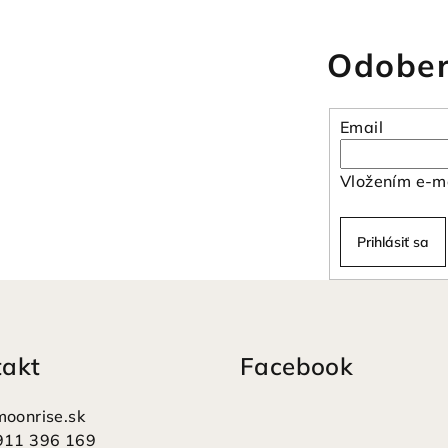
Odober
Email
Vložením e-ma
Prihlásiť sa
takt
Facebook
moonrise.sk
911 396 169