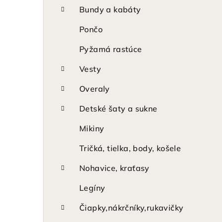
p
Bundy a kabáty
a
Pončo
n
Pyžamá rastúce
e
Vesty
l
Overaly
Detské šaty a sukne
Mikiny
Tričká, tielka, body, košele
Nohavice, kraťasy
Legíny
Čiapky,nákrčníky,rukavičky