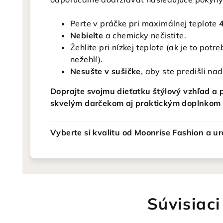
Perte v práčke pri maximálnej teplote
Nebielte
a chemicky nečistite.
Žehlite pri nízkej teplote (ak je to pot
nežehlí).
Nesušte v sušičke
, aby ste predišli n
Doprajte svojmu dieťatku štýlový vzhľad a p
skvelým darčekom aj praktickým doplnkom 
Vyberte si kvalitu od Moonrise Fashion a ur
Súvisiaci