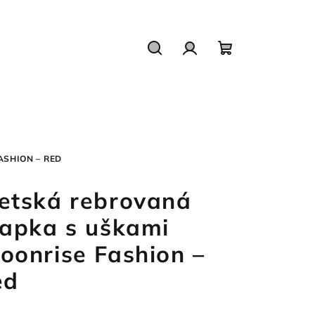
Hľadať
Prihlásenie
Nákupný
košík
ASHION – RED
etská rebrovaná
iapka s uškami
oonrise Fashion –
ed