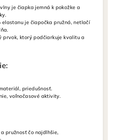
lny je čiapka jemná k pokožke a
ky.
elastanu je čiapočka pružná, netlačí
dňa.
prvok, ktorý podčiarkuje kvalitu a
ie:
materiál, priedušnosť.
e, voľnočasové aktivity.
 a pružnosť čo najdlhšie,
: