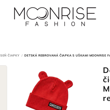
ESEŇ ČIAPKY
/
DETSKÁ REBROVANÁ ČIAPKA S UŠKAMI MOONRISE F
D
č
M
r