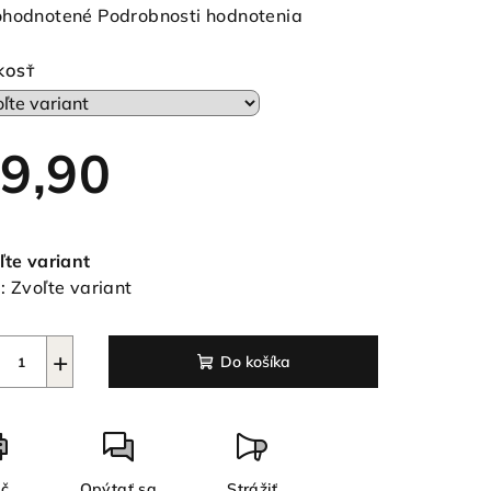
emerné
hodnotené
Podrobnosti hodnotenia
notenie
duktu
KOSŤ
9,90
ezdičiek.
notková
a:
ľte variant
:
Zvoľte variant
+
Do košíka
ač
Opýtať sa
Strážiť