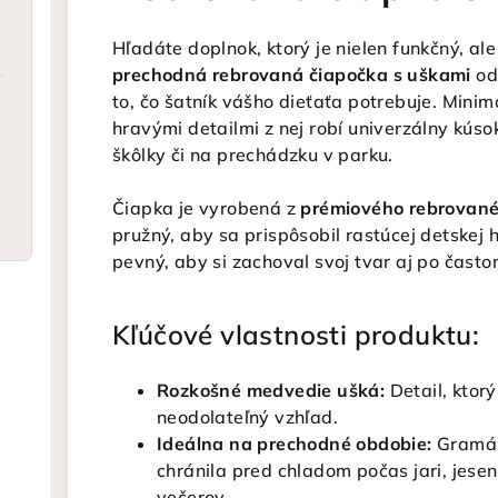
Hľadáte doplnok, ktorý je nielen funkčný, al
prechodná rebrovaná čiapočka s uškami
od
to, čo šatník vášho dieťaťa potrebuje. Minima
hravými detailmi z nej robí univerzálny kúsok
škôlky či na prechádzku v parku.
Čiapka je vyrobená z
prémiového rebrované
pružný, aby sa prispôsobil rastúcej detskej 
pevný, aby si zachoval svoj tvar aj po často
Kľúčové vlastnosti produktu:
Rozkošné medvedie ušká:
Detail, ktor
neodolateľný vzhľad.
Ideálna na prechodné obdobie:
Gramáž 
chránila pred chladom počas jari, jesen
večerov.