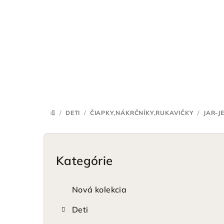
Prejsť
na
obsah
/
DETI
/
ČIAPKY,NÁKRČNÍKY,RUKAVIČKY
/
JAR-J
DOMOV
B
o
Kategórie
Preskočiť
kategórie
č
Nová kolekcia
n
Deti
ý