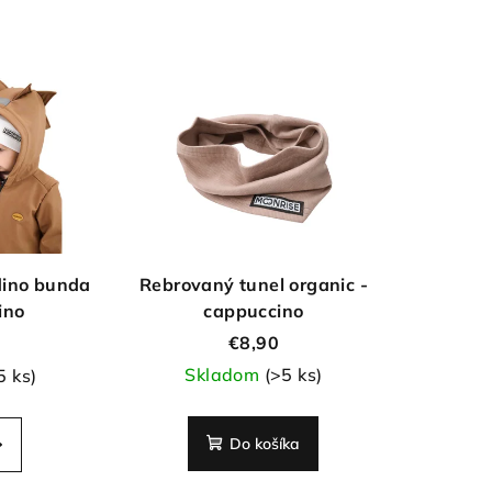
dino bunda
Rebrovaný tunel organic -
ino
cappuccino
€8,90
Skladom
(>5 ks)
5 ks)
Do košíka