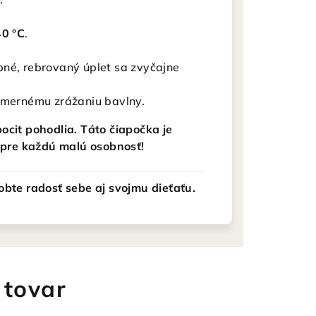
40 °C
.
rebné, rebrovaný úplet sa zvyčajne
admernému zrážaniu bavlny.
ocit pohodlia. Táto čiapočka je
pre každú malú osobnosť!
obte radosť sebe aj svojmu dieťaťu.
 tovar