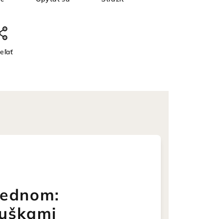
eľať
 jednom:
 uškami