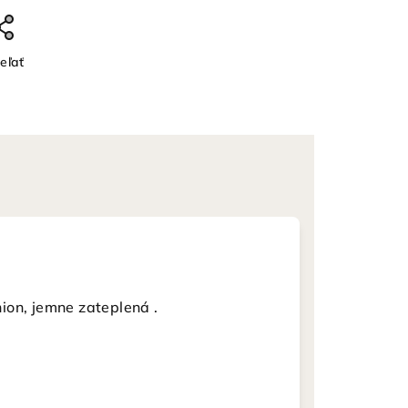
eľať
ion, jemne zateplená .