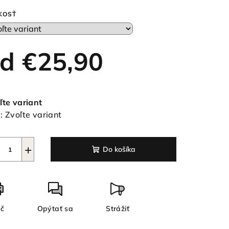
duktu
KOSŤ
od
€25,90
ezdičiek.
notková
a:
ľte variant
:
Zvoľte variant
+
Do košíka
ač
Opýtať sa
Strážiť