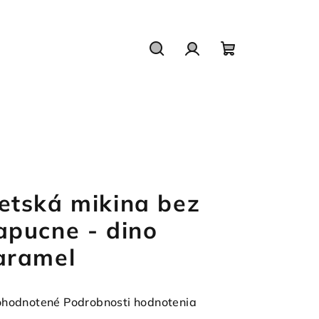
Hľadať
Prihlásenie
Nákupný
košík
etská mikina bez
apucne - dino
aramel
emerné
hodnotené
Podrobnosti hodnotenia
notenie