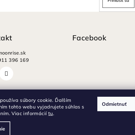
Prihlásiť sa
takt
Facebook
moonrise.sk
911 396 169
používa súbory cookie. Ďalším
Odmietnuť
ím tohto webu vyjadrujete súhlas s
aním. Viac informácií
tu
.
ie