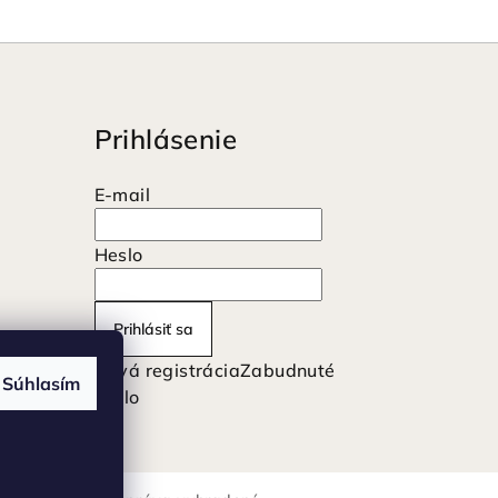
Prihlásenie
E-mail
Heslo
Prihlásiť sa
Nová registrácia
Zabudnuté
Súhlasím
heslo