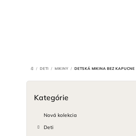
Prejsť
na
obsah
/
DETI
/
MIKINY
/
DETSKÁ MIKINA BEZ KAPUCNE
DOMOV
B
o
Kategórie
Preskočiť
kategórie
č
Nová kolekcia
n
Deti
ý