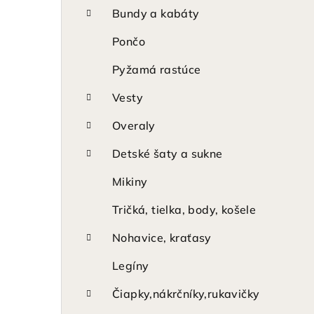
p
Bundy a kabáty
a
Pončo
n
Pyžamá rastúce
e
Vesty
l
Overaly
Detské šaty a sukne
Mikiny
Tričká, tielka, body, košele
Nohavice, kraťasy
Legíny
Čiapky,nákrčníky,rukavičky