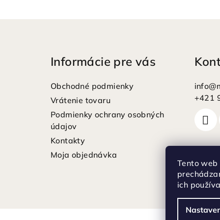
Z
á
Informácie pre vás
Kon
p
ä
Obchodné podmienky
info
@
t
+421 
Vrátenie tovaru
Podmienky ochrany osobných
i
údajov
e
Kontakty
Moja objednávka
Tento web 
prechádzan
ich použív
Nastaven