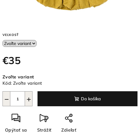
VEĽKOSŤ
€35
Jednotková
Zvoľte variant
cena:
Kód:
Zvoľte variant
−
+
Do košíka
Opýtať sa
Strážiť
Zdieľať