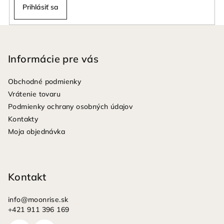
Prihlásiť sa
Z
á
p
Informácie pre vás
ä
Obchodné podmienky
t
Vrátenie tovaru
i
Podmienky ochrany osobných údajov
e
Kontakty
Moja objednávka
Kontakt
info
@
moonrise.sk
+421 911 396 169