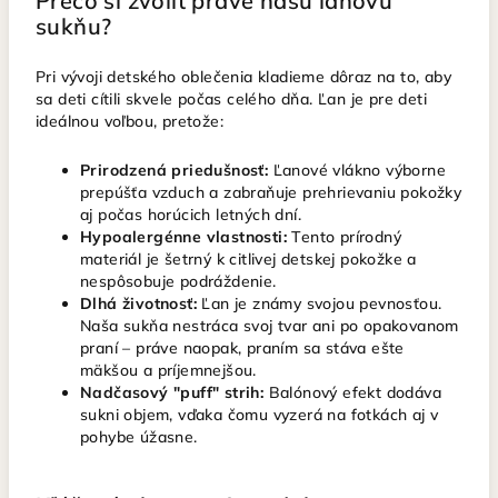
Prečo si zvoliť práve našu ľanovú
sukňu?
Pri vývoji detského oblečenia kladieme dôraz na to, aby
sa deti cítili skvele počas celého dňa. Ľan je pre deti
ideálnou voľbou, pretože:
Prirodzená priedušnosť:
Ľanové vlákno výborne
prepúšťa vzduch a zabraňuje prehrievaniu pokožky
aj počas horúcich letných dní.
Hypoalergénne vlastnosti:
Tento prírodný
materiál je šetrný k citlivej detskej pokožke a
nespôsobuje podráždenie.
Dlhá životnosť:
Ľan je známy svojou pevnosťou.
Naša sukňa nestráca svoj tvar ani po opakovanom
praní – práve naopak, praním sa stáva ešte
mäkšou a príjemnejšou.
Nadčasový "puff" strih:
Balónový efekt dodáva
sukni objem, vďaka čomu vyzerá na fotkách aj v
pohybe úžasne.