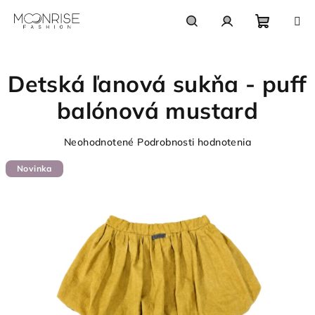
Prejsť
na
obsah
Nákupn
Hľadať
Prihlásenie
Detská ľanová sukňa - puff
košík
balónová mustard
Priemerné
Neohodnotené
Podrobnosti hodnotenia
hodnotenie
Novinka
produktu
je
0,0
z
5
hviezdičiek.