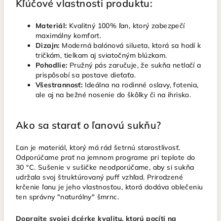
Kľúčové vlastnosti produktu:
Materiál:
Kvalitný 100% ľan, ktorý zabezpečí
maximálny komfort.
Dizajn:
Moderná balónová silueta, ktorá sa hodí k
tričkám, tielkam aj sviatočným blúzkam.
Pohodlie:
Pružný pás zaručuje, že sukňa netlačí a
prispôsobí sa postave dieťaťa.
Všestrannosť:
Ideálna na rodinné oslavy, fotenia,
ale aj na bežné nosenie do škôlky či na ihrisko.
Ako sa starať o ľanovú sukňu?
Ľan je materiál, ktorý má rád šetrnú starostlivosť.
Odporúčame prať na jemnom programe pri teplote do
30 °C. Sušenie v sušičke neodporúčame, aby si sukňa
udržala svoj štruktúrovaný puff vzhľad. Prirodzené
krčenie ľanu je jeho vlastnosťou, ktorá dodáva oblečeniu
ten správny "naturálny" šmrnc.
Doprajte svojej dcérke kvalitu, ktorú pocíti na