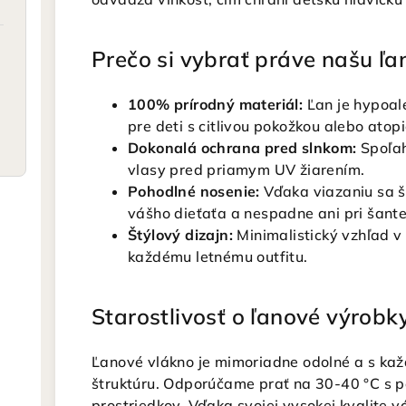
Prečo si vybrať práve našu ľa
100% prírodný materiál:
Ľan je hypoale
pre deti s citlivou pokožkou alebo at
Dokonalá ochrana pred slnkom:
Spoľah
vlasy pred priamym UV žiarením.
Pohodlné nosenie:
Vďaka viazaniu sa ša
vášho dieťaťa a nespadne ani pri šante
Štýlový dizajn:
Minimalistický vzhľad v 
každému letnému outfitu.
Starostlivosť o ľanové výrobk
Ľanové vlákno je mimoriadne odolné a s kaž
štruktúru. Odporúčame prať na 30-40 °C s p
prostriedkov. Vďaka svojej vysokej kvalite v