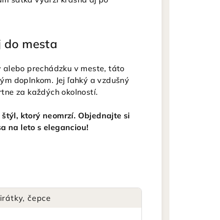
j do mesta
dy alebo prechádzku v meste, táto
ým doplnkom. Jej ľahký a vzdušný
rtne za každých okolností.
štýl, ktorý neomrzí. Objednajte si
a na leto s eleganciou!
irátky, čepce