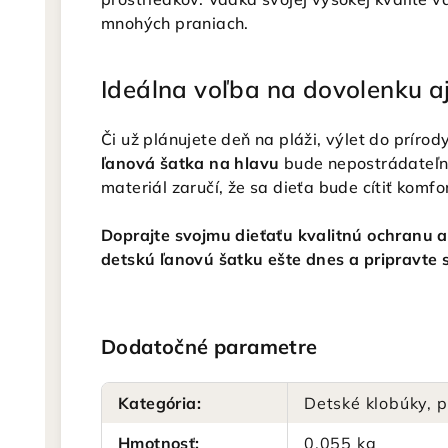
mnohých praniach.
Ideálna voľba na dovolenku a
Či už plánujete deň na pláži, výlet do príro
ľanová šatka na hlavu
bude nepostrádateľn
materiál zaručí, že sa dieťa bude cítiť komfo
Doprajte svojmu dieťaťu kvalitnú ochranu a 
detskú ľanovú šatku ešte dnes a pripravte s
Dodatočné parametre
Kategória
:
Detské klobúky, p
Hmotnosť
:
0.055 kg