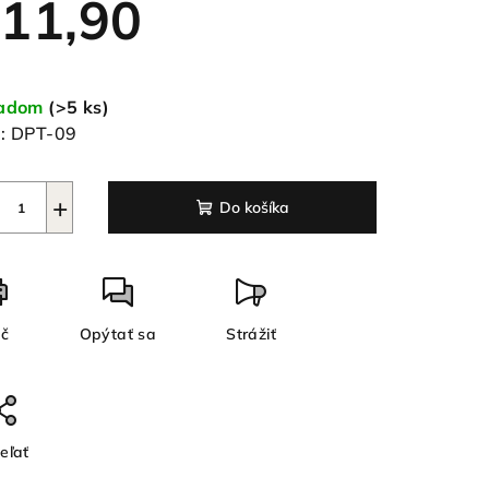
11,90
notková
a:
ladom
(>5 ks)
ezdičiek.
:
DPT-09
+
Do košíka
ač
Opýtať sa
Strážiť
eľať