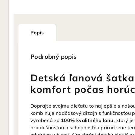
Popis
Podrobný popis
Detská ľanová šatka
komfort počas horúci
Doprajte svojmu dieťaťu to najlepšie s našo
kombinuje nadčasový dizajn s funkčnosťou p
vyrobená zo
100% kvalitného ľanu
, ktorý 
priedušnosťou a schopnosťou prirodzene term
odvádza vlhkosť, čím chráni detskú hlavičku