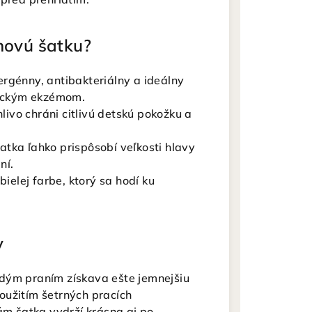
novú šatku?
rgénny, antibakteriálny a ideálny
opickým ekzémom.
livo chráni citlivú detskú pokožku a
tka ľahko prispôsobí veľkosti hlavy
ní.
bielej farbe, ktorý sa hodí ku
y
dým praním získava ešte jemnejšiu
oužitím šetrných pracích
ám šatka vydrží krásna aj po