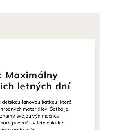
: Maximálny
ch letných dní
u
detskou ľanovou šatkou
, ktorá
rírodných materiálov. Šatka je
je známy svojou výnimočnou
oregulovať – v lete chladí a
 pred prehriatím.