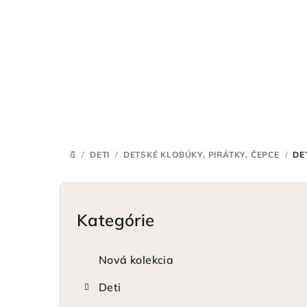
Prejsť
na
obsah
/
DETI
/
DETSKÉ KLOBÚKY, PIRÁTKY, ČEPCE
/
DE
DOMOV
B
o
Kategórie
Preskočiť
kategórie
č
Nová kolekcia
n
Deti
ý