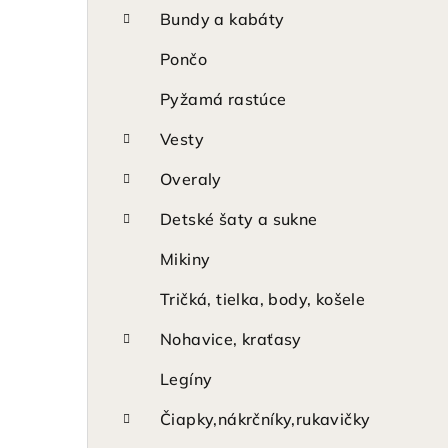
p
Bundy a kabáty
a
Pončo
n
Pyžamá rastúce
e
Vesty
l
Overaly
Detské šaty a sukne
Mikiny
Tričká, tielka, body, košele
Nohavice, kraťasy
Legíny
Čiapky,nákrčníky,rukavičky