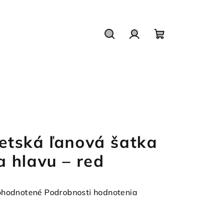
Hľadať
Prihlásenie
Nákupný
košík
etská ľanová šatka
a hlavu – red
emerné
hodnotené
Podrobnosti hodnotenia
notenie
duktu