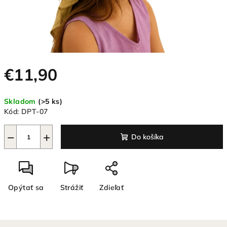
€11,90
Jednotková
Skladom
(>5 ks)
cena:
Kód:
DPT-07
−
+
Do košíka
Opýtať sa
Strážiť
Zdieľať