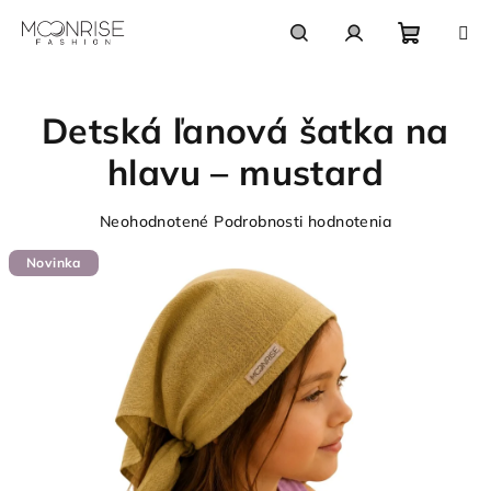
Prejsť
na
obsah
Nákupn
Hľadať
Prihlásenie
Detská ľanová šatka na
košík
hlavu – mustard
Priemerné
Neohodnotené
Podrobnosti hodnotenia
hodnotenie
Novinka
produktu
je
0,0
z
5
hviezdičiek.