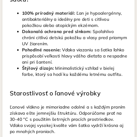
100% prírodný materiál:
Ľan je hypoalergénny,
antibakteriálny a ideálny pre deti s citlivou
pokožkou alebo atopickým ekzémom.
Dokonalá ochrana pred slnkom:
Spoľahlivo
chráni citlivú detskú pokožku a vlasy pred priamym
UV žiarením.
Pohodlné nosenie:
Vďaka viazaniu sa šatka ľahko
prispôsobí veľkosti hlavy vášho dieťaťa a nespadne
ani pri šantení.
Štýlový dizajn:
Minimalistický vzhľad v bielej
farbe, ktorý sa hodí ku každému letnému outfitu.
Starostlivosť o ľanové výrobky
Ľanové vlákno je mimoriadne odolné a s každým praním
získava ešte jemnejšiu štruktúru. Odporúčame prať na
30-40 °C s použitím šetrných pracích prostriedkov.
Vďaka svojej vysokej kvalite vám šatka vydrží krásna aj
po mnohých praniach.