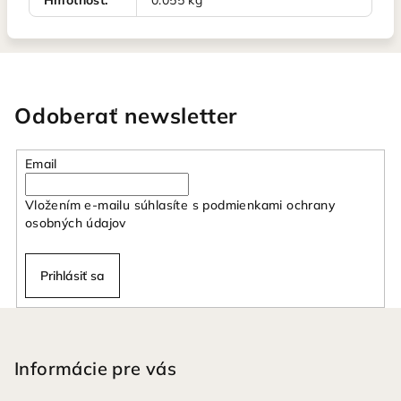
Hmotnosť
:
0.055 kg
Odoberať newsletter
Email
Vložením e-mailu súhlasíte s
podmienkami ochrany
osobných údajov
Prihlásiť sa
Z
á
p
Informácie pre vás
ä