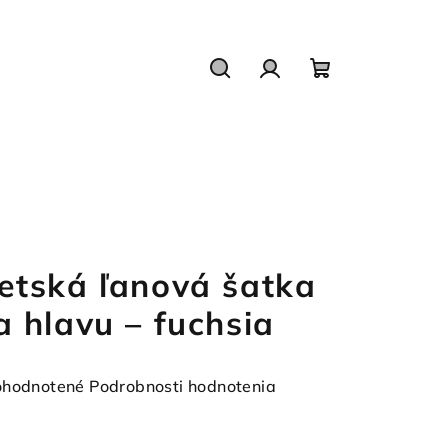
Hľadať
Prihlásenie
Nákupný
košík
etská ľanová šatka
a hlavu – fuchsia
emerné
hodnotené
Podrobnosti hodnotenia
notenie
duktu