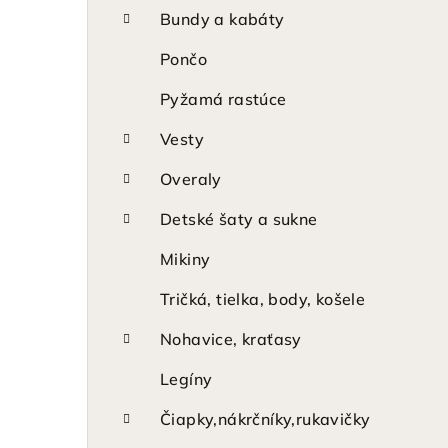
p
Bundy a kabáty
a
Pončo
n
Pyžamá rastúce
e
Vesty
l
Overaly
Detské šaty a sukne
Mikiny
Tričká, tielka, body, košele
Nohavice, kraťasy
Legíny
Čiapky,nákrčníky,rukavičky