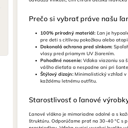
Prečo si vybrať práve našu ľa
100% prírodný materiál:
Ľan je hypoale
pre deti s citlivou pokožkou alebo at
Dokonalá ochrana pred slnkom:
Spoľah
vlasy pred priamym UV žiarením.
Pohodlné nosenie:
Vďaka viazaniu sa ša
vášho dieťaťa a nespadne ani pri šante
Štýlový dizajn:
Minimalistický vzhľad v 
každému letnému outfitu.
Starostlivosť o ľanové výrobk
Ľanové vlákno je mimoriadne odolné a s kaž
štruktúru. Odporúčame prať na 30-40 °C s p
prostriedkov. Vďaka svojej vysokej kvalite v