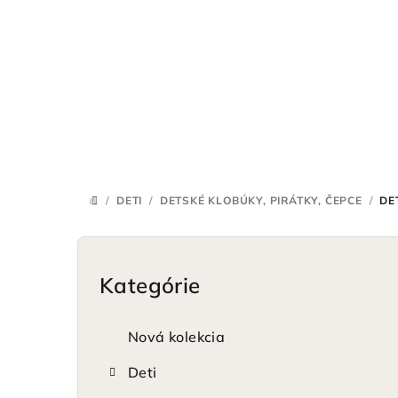
Prejsť
na
obsah
/
DETI
/
DETSKÉ KLOBÚKY, PIRÁTKY, ČEPCE
/
DE
DOMOV
B
o
Kategórie
Preskočiť
kategórie
č
Nová kolekcia
n
Deti
ý