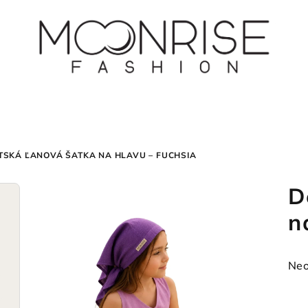
TSKÁ ĽANOVÁ ŠATKA NA HLAVU – FUCHSIA
D
n
Pri
Neo
hod
pro