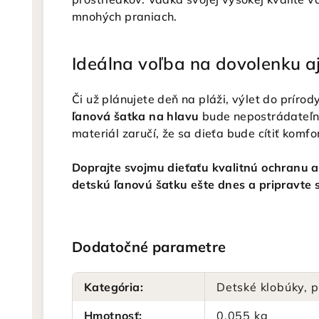
mnohých praniach.
Ideálna voľba na dovolenku a
Či už plánujete deň na pláži, výlet do príro
ľanová šatka na hlavu
bude nepostrádateľn
materiál zaručí, že sa dieťa bude cítiť komfo
Doprajte svojmu dieťaťu kvalitnú ochranu a 
detskú ľanovú šatku ešte dnes a pripravte s
Dodatočné parametre
Kategória
:
Detské klobúky, p
Hmotnosť
:
0.055 kg