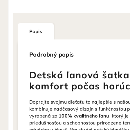
Popis
Podrobný popis
Detská ľanová šatka
komfort počas horúci
Doprajte svojmu dieťaťu to najlepšie s našo
kombinuje nadčasový dizajn s funkčnosťou p
vyrobená zo
100% kvalitného ľanu
, ktorý 
priedušnosťou a schopnosťou prirodzene term
odvádza vlhkosť, čím chráni detskú hlavičku