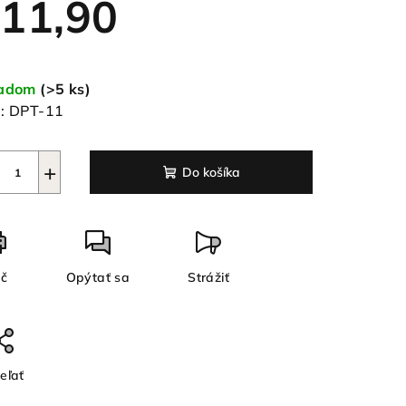
11,90
notková
a:
ladom
(>5 ks)
ezdičiek.
:
DPT-11
+
Do košíka
ač
Opýtať sa
Strážiť
eľať