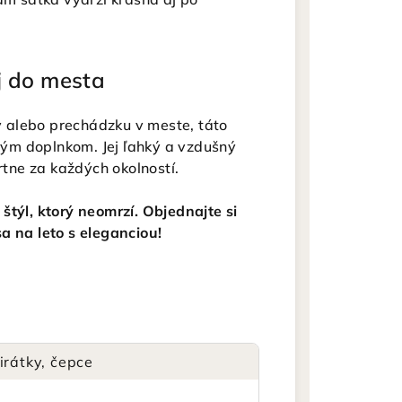
j do mesta
dy alebo prechádzku v meste, táto
ým doplnkom. Jej ľahký a vzdušný
rtne za každých okolností.
štýl, ktorý neomrzí. Objednajte si
a na leto s eleganciou!
irátky, čepce