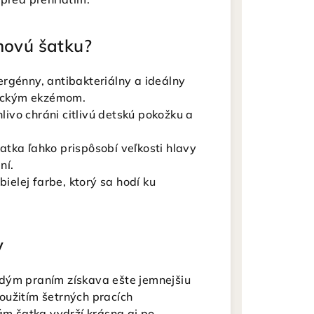
novú šatku?
rgénny, antibakteriálny a ideálny
opickým ekzémom.
livo chráni citlivú detskú pokožku a
tka ľahko prispôsobí veľkosti hlavy
ní.
bielej farbe, ktorý sa hodí ku
y
dým praním získava ešte jemnejšiu
oužitím šetrných pracích
ám šatka vydrží krásna aj po