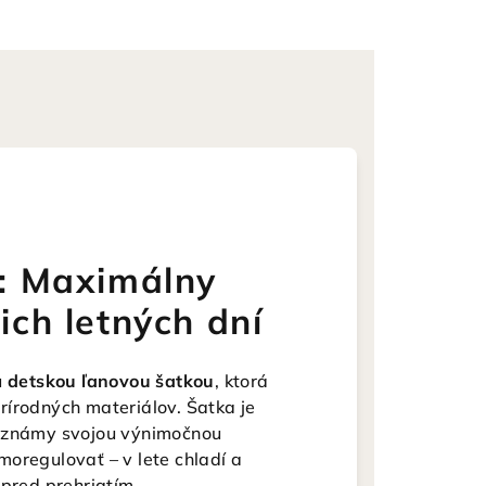
: Maximálny
ch letných dní
u
detskou ľanovou šatkou
, ktorá
rírodných materiálov. Šatka je
je známy svojou výnimočnou
oregulovať – v lete chladí a
 pred prehriatím.