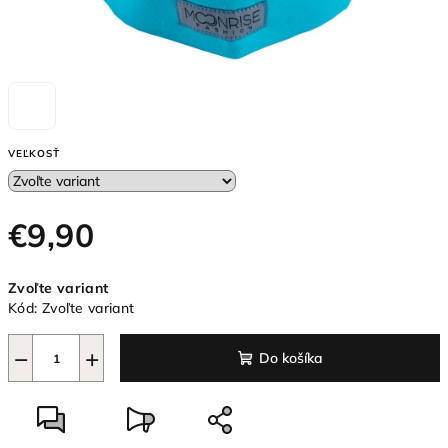
VEĽKOSŤ
€9,90
Jednotková
Zvoľte variant
cena:
Kód:
Zvoľte variant
−
+
Do košíka