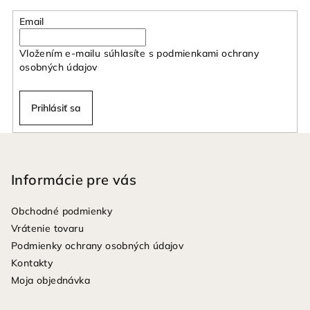
Email
Vložením e-mailu súhlasíte s
podmienkami ochrany
osobných údajov
Prihlásiť sa
Z
á
p
Informácie pre vás
ä
Obchodné podmienky
t
Vrátenie tovaru
i
Podmienky ochrany osobných údajov
e
Kontakty
Moja objednávka