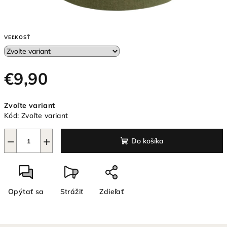
VEĽKOSŤ
€9,90
Jednotková
Zvoľte variant
cena:
Kód:
Zvoľte variant
−
+
Do košíka
Opýtať sa
Strážiť
Zdieľať