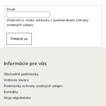
Email
Vložením e-mailu súhlasíte s
podmienkami ochrany
osobných údajov
Prihlásiť sa
Z
á
p
Informácie pre vás
ä
Obchodné podmienky
t
Vrátenie tovaru
i
Podmienky ochrany osobných údajov
e
Kontakty
Moja objednávka