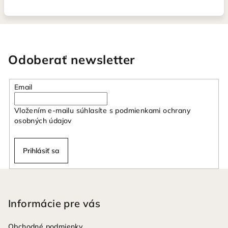
Odoberať newsletter
Email
Vložením e-mailu súhlasíte s
podmienkami ochrany
osobných údajov
Prihlásiť sa
Z
á
p
Informácie pre vás
ä
Obchodné podmienky