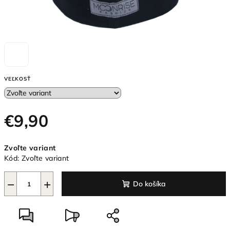
VEĽKOSŤ
€9,90
Jednotková
Zvoľte variant
cena:
Kód:
Zvoľte variant
−
+
Do košíka