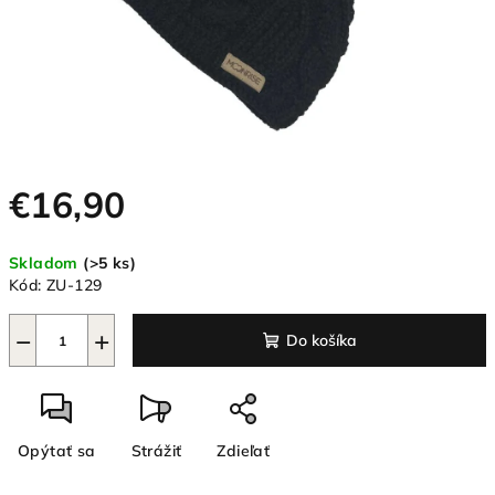
€16,90
Jednotková
Skladom
(>5 ks)
cena:
Kód:
ZU-129
−
+
Do košíka
Opýtať sa
Strážiť
Zdieľať