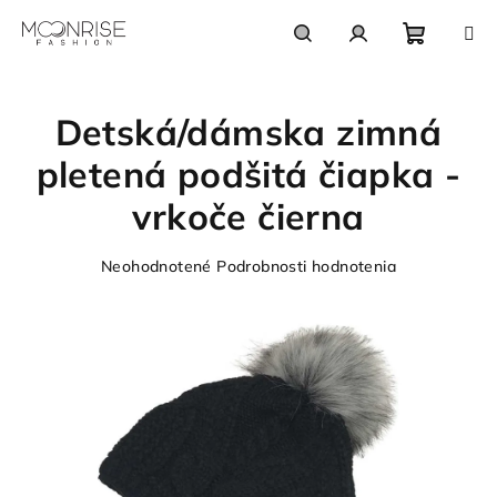
Prejsť
na
obsah
Nákupn
Hľadať
Prihlásenie
Detská/dámska zimná
košík
pletená podšitá čiapka -
vrkoče čierna
Priemerné
Neohodnotené
Podrobnosti hodnotenia
hodnotenie
produktu
je
0,0
z
5
hviezdičiek.