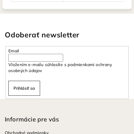
Odoberať newsletter
Email
Vložením e-mailu súhlasíte s
podmienkami ochrany
osobných údajov
Prihlásiť sa
Z
á
p
Informácie pre vás
ä
Obchodné podmienky