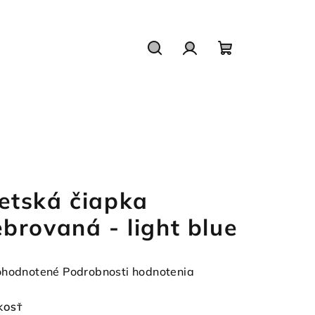
Hľadať
Prihlásenie
Nákupný
košík
etská čiapka
ebrovaná - light blue
emerné
hodnotené
Podrobnosti hodnotenia
notenie
duktu
KOSŤ