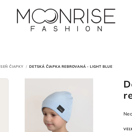
ESEŇ ČIAPKY
/
DETSKÁ ČIAPKA REBROVANÁ - LIGHT BLUE
D
r
Pri
Neo
hod
pro
VEĽ