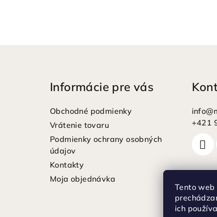
Z
á
Informácie pre vás
Kon
p
ä
Obchodné podmienky
info
@
t
+421 
Vrátenie tovaru
Podmienky ochrany osobných
i
údajov
e
Kontakty
Moja objednávka
Tento web 
prechádzan
ich použív