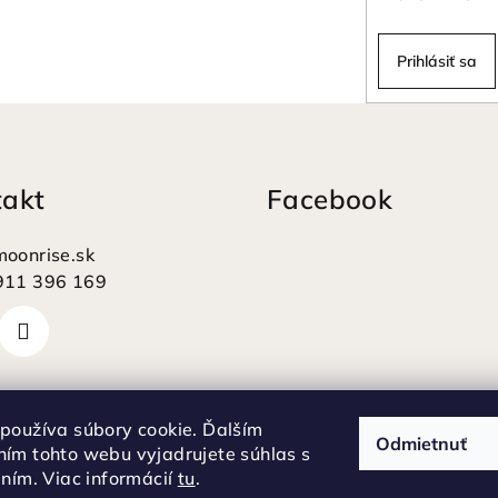
Prihlásiť sa
takt
Facebook
moonrise.sk
911 396 169
používa súbory cookie. Ďalším
Odmietnuť
ím tohto webu vyjadrujete súhlas s
aním. Viac informácií
tu
.