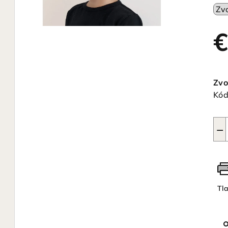
je
0,0
z
€
5
hvi
Jed
cen
Zvo
Kód
−
Tl