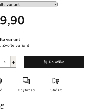
9,90
ezdičiek.
notková
a:
ľte variant
:
Zvoľte variant
+
Do košíka
ač
Opýtať sa
Strážiť