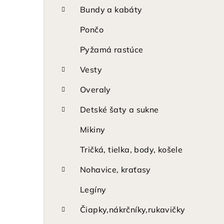
p
Bundy a kabáty
a
Pončo
n
Pyžamá rastúce
e
Vesty
l
Overaly
Detské šaty a sukne
Mikiny
Tričká, tielka, body, košele
Nohavice, kraťasy
Legíny
Čiapky,nákrčníky,rukavičky