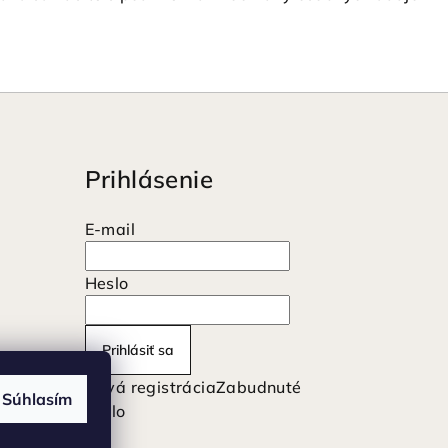
Prihlásenie
E-mail
Heslo
Prihlásiť sa
Nová registrácia
Zabudnuté
Súhlasím
heslo