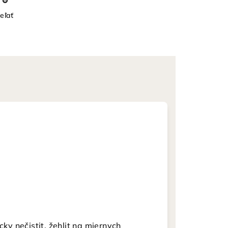
eľať
cky nečistit, žehlit na miernych