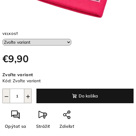
VEĽKOSŤ
€9,90
Jednotková
Zvoľte variant
cena:
Kód:
Zvoľte variant
−
+
Do košíka
Opýtať sa
Strážiť
Zdieľať