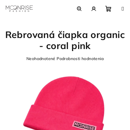
Prejsť
na
obsah
Nákupn
Hľadať
Prihlásenie
Rebrovaná čiapka organic
košík
- coral pink
Priemerné
Neohodnotené
Podrobnosti hodnotenia
hodnotenie
produktu
je
0,0
z
5
hviezdičiek.