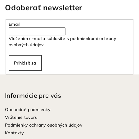
Odoberať newsletter
Email
Vložením e-mailu súhlasíte s
podmienkami ochrany
osobných údajov
Prihlásiť sa
Z
á
p
Informácie pre vás
ä
Obchodné podmienky
t
Vrátenie tovaru
i
Podmienky ochrany osobných údajov
e
Kontakty