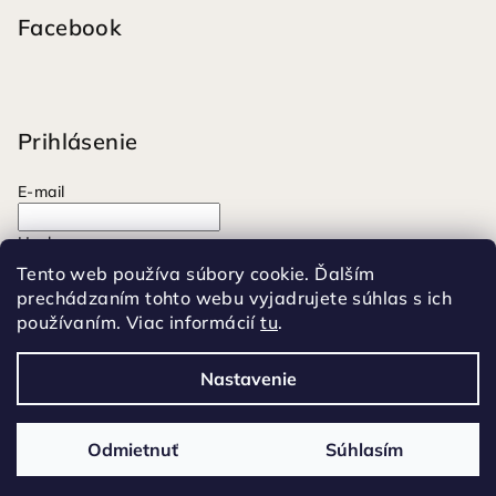
Facebook
Prihlásenie
E-mail
Heslo
Tento web používa súbory cookie. Ďalším
prechádzaním tohto webu vyjadrujete súhlas s ich
Prihlásiť sa
používaním. Viac informácií
tu
.
Nová registrácia
Zabudnuté heslo
Nastavenie
Copyright 2026
Moonrise
. Všetky práva vyhradené.
Odmietnuť
Súhlasím
Vytvoril Shoptet