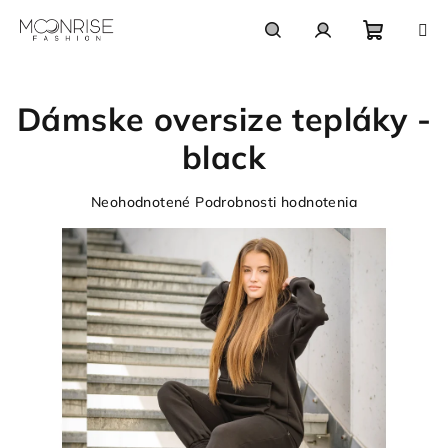
Prejsť
na
obsah
Nákupn
Hľadať
Prihlásenie
Dámske oversize tepláky -
košík
black
Priemerné
Neohodnotené
Podrobnosti hodnotenia
hodnotenie
produktu
je
0,0
z
5
hviezdičiek.