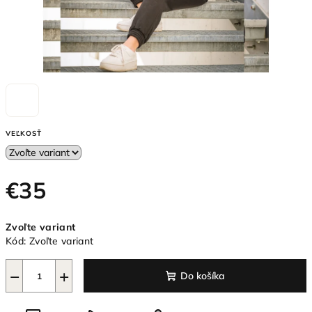
VEĽKOSŤ
€35
Jednotková
Zvoľte variant
cena:
Kód:
Zvoľte variant
−
+
Do košíka