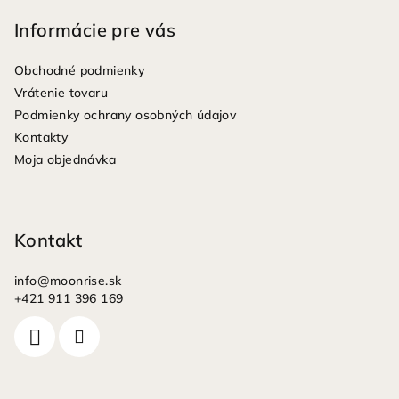
á
p
Informácie pre vás
ä
Obchodné podmienky
t
Vrátenie tovaru
i
Podmienky ochrany osobných údajov
e
Kontakty
Moja objednávka
Kontakt
info
@
moonrise.sk
+421 911 396 169