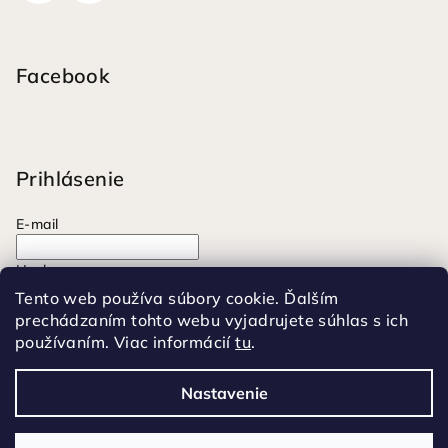
Facebook
Prihlásenie
E-mail
Heslo
Tento web používa súbory cookie. Ďalším
prechádzaním tohto webu vyjadrujete súhlas s ich
Prihlásiť sa
používaním. Viac informácií
tu
.
Nová registrácia
Zabudnuté heslo
Nastavenie
Copyright 2026
Moonrise
. Všetky práva vyhradené.