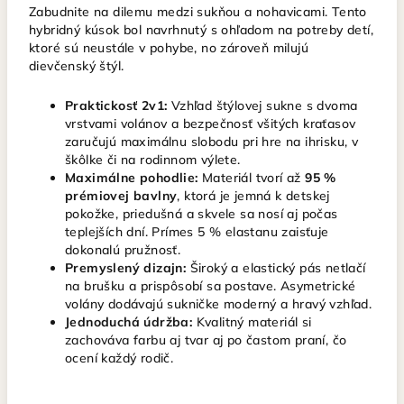
Zabudnite na dilemu medzi sukňou a nohavicami. Tento
hybridný kúsok bol navrhnutý s ohľadom na potreby detí,
ktoré sú neustále v pohybe, no zároveň milujú
dievčenský štýl.
Praktickosť 2v1:
Vzhľad štýlovej sukne s dvoma
vrstvami volánov a bezpečnosť všitých kraťasov
zaručujú maximálnu slobodu pri hre na ihrisku, v
škôlke či na rodinnom výlete.
Maximálne pohodlie:
Materiál tvorí až
95 %
prémiovej bavlny
, ktorá je jemná k detskej
pokožke, priedušná a skvele sa nosí aj počas
teplejších dní. Prímes 5 % elastanu zaisťuje
dokonalú pružnosť.
Premyslený dizajn:
Široký a elastický pás netlačí
na brušku a prispôsobí sa postave. Asymetrické
volány dodávajú sukničke moderný a hravý vzhľad.
Jednoduchá údržba:
Kvalitný materiál si
zachováva farbu aj tvar aj po častom praní, čo
ocení každý rodič.