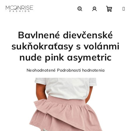
Prejsť
na
obsah
Nákupn
Hľadať
Prihlásenie
Bavlnené dievčenské
košík
sukňokraťasy s volánmi
nude pink asymetric
Priemerné
Neohodnotené
Podrobnosti hodnotenia
hodnotenie
produktu
je
0,0
z
5
hviezdičiek.