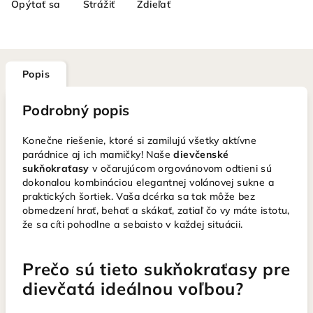
Opýtať sa
Strážiť
Zdieľať
Popis
Podrobný popis
Konečne riešenie, ktoré si zamilujú všetky aktívne
parádnice aj ich mamičky! Naše
dievčenské
sukňokraťasy
v očarujúcom orgovánovom odtieni sú
dokonalou kombináciou elegantnej volánovej sukne a
praktických šortiek. Vaša dcérka sa tak môže bez
obmedzení hrať, behať a skákať, zatiaľ čo vy máte istotu,
že sa cíti pohodlne a sebaisto v každej situácii.
Prečo sú tieto sukňokraťasy pre
dievčatá ideálnou voľbou?