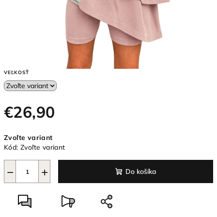
VEĽKOSŤ
€26,90
Jednotková
Zvoľte variant
cena:
Kód:
Zvoľte variant
−
+
Do košíka