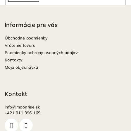
Z
á
p
Informácie pre vás
ä
Obchodné podmienky
t
Vrátenie tovaru
i
Podmienky ochrany osobných údajov
e
Kontakty
Moja objednávka
Kontakt
info
@
moonrise.sk
+421 911 396 169